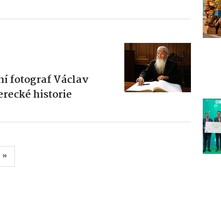
í fotograf Václav
erecké historie
»