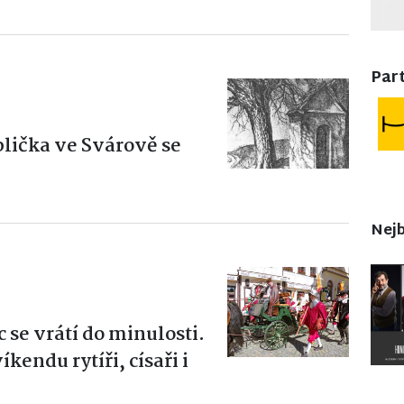
Part
plička ve Svárově se
Nejb
c se vrátí do minulosti.
endu rytíři, císaři i