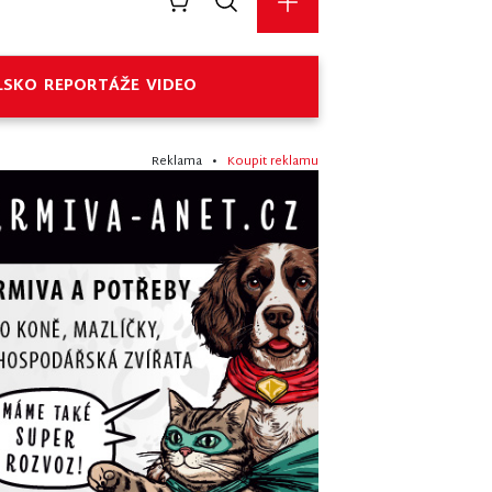
LSKO
REPORTÁŽE
VIDEO
Reklama •
Koupit reklamu