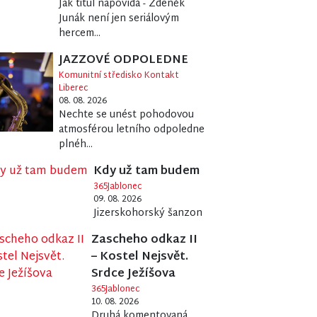
Jak titul napovídá - Zdeněk
Junák není jen seriálovým
hercem...
JAZZOVÉ ODPOLEDNE
Komunitní středisko Kontakt
Liberec
08. 08. 2026
Nechte se unést pohodovou
atmosférou letního odpoledne
plnéh...
Kdy už tam budem
365Jablonec
09. 08. 2026
Jizerskohorský šanzon
Zascheho odkaz II
– Kostel Nejsvět.
Srdce Ježíšova
365Jablonec
10. 08. 2026
Druhá komentovaná