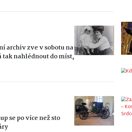
ní archiv zve v sobotu na
 tak nahlédnout do míst,
up se po více než sto
áry