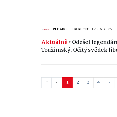
REDAKCE ILIBERECKO
17. 06. 2025
Aktuálně
•
Odešel legendárn
Toužimský. Očitý svědek lib
«
‹
1
2
3
4
›