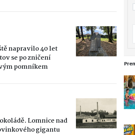
ě napravilo 40 let
tov se po zničení
Pre
 novým pomníkem
čokoládě. Lomnice nad
rovinkového gigantu