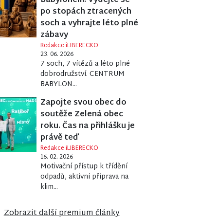
Babylonem. Vydejte se
po stopách ztracených
soch a vyhrajte léto plné
zábavy
Redakce iLIBERECKO
23. 06. 2026
7 soch, 7 vítězů a léto plné
dobrodružství. CENTRUM
BABYLON...
Zapojte svou obec do
soutěže Zelená obec
roku. Čas na přihlášku je
právě teď
Redakce iLIBERECKO
16. 02. 2026
Motivační přístup k třídění
odpadů, aktivní příprava na
klim...
Zobrazit další premium články