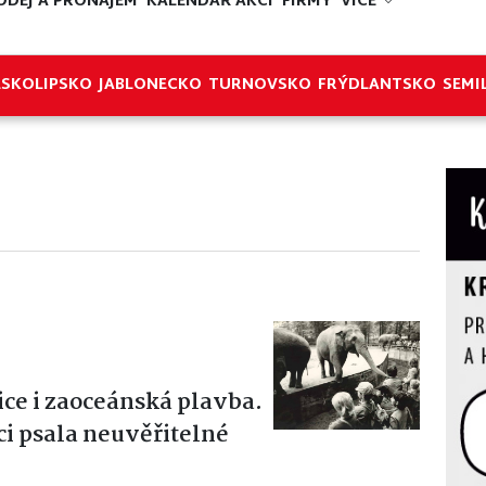
ODEJ A PRONÁJEM
KALENDÁŘ AKCÍ
FIRMY
VÍCE
ESKOLIPSKO
JABLONECKO
TURNOVSKO
FRÝDLANTSKO
SEMI
ice i zaoceánská plavba.
ci psala neuvěřitelné