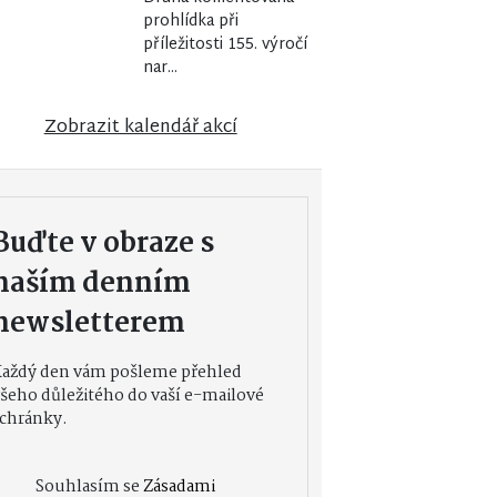
prohlídka při
příležitosti 155. výročí
nar...
Zobrazit kalendář akcí
Buďte v obraze s
naším denním
newsletterem
Každý den vám pošleme přehled
šeho důležitého do vaší e-mailové
chránky.
Souhlasím se
Zásadami