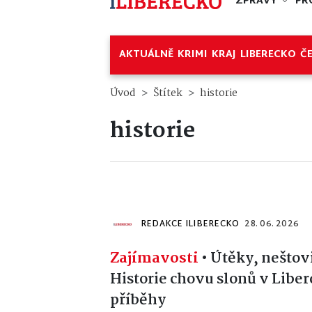
ZPRÁVY
PR
AKTUÁLNĚ
KRIMI
KRAJ
LIBERECKO
Č
Úvod
Štítek
historie
historie
REDAKCE ILIBERECKO
28. 06. 2026
Zajímavosti
•
Útěky, neštov
Historie chovu slonů v Liber
příběhy