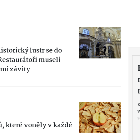
torický lustr se do
Restaurátoři museli
ými závity
v
s
, které voněly v každé