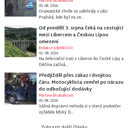
Martina Škrabálková
05. 08. 2026
Dramatické chvíle se odehrály v ulici
Pražská, kde byl na ze...
Od pondělí 3. srpna čeká na cestující
mezi Libercem a Českou Lípou
omezení
Redakce iLIBERECKO
02. 08. 2026
Na železniční trati z Liberce do České Lípy a
Děčína začíná...
Předjížděl přes zákaz i dvojitou
čáru. Motocyklista zemřel po nárazu
do odbočující dodávky
Martina Škrabálková
05. 08. 2026
Vážná dopravní nehoda si v úterý podvečer
vyžádala lidský ži...
Zobrazit další články