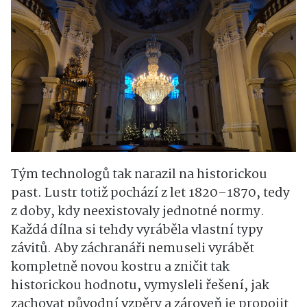
Tým technologů tak narazil na historickou
past. Lustr totiž pochází z let 1820–1870, tedy
z doby, kdy neexistovaly jednotné normy.
Každá dílna si tehdy vyráběla vlastní typy
závitů. Aby záchranáři nemuseli vyrábět
kompletně novou kostru a zničit tak
historickou hodnotu, vymysleli řešení, jak
zachovat původní vzpěry a zároveň je propojit