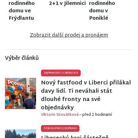
rodinného
2+1 v Jilemnici
rodinného
domu ve
domu v
Frýdlantu
Poniklé
Zobrazit další prodej a pronájem
Výběr článků
ZAJÍMAVOSTI
/
LIBERECKO
Nový fastfood v Liberci přilákal
davy lidí. Ti neváhali stát
dlouhé fronty na své
objednávky
Viktorie Sirovátková
– před 2 hodinami
ČESKOLIPSKO
/
DOPRAVA