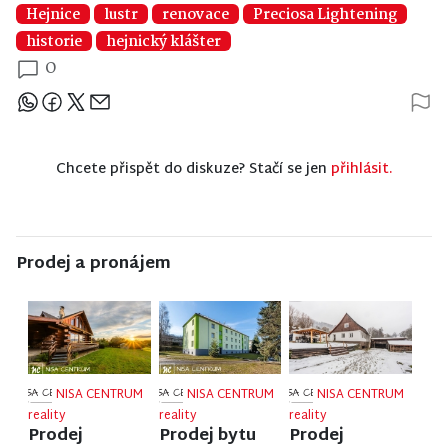
Hejnice
lustr
renovace
Preciosa Lightening
historie
hejnický klášter
0
Sdílejte článek
Chcete přispět do diskuze? Stačí se jen
přihlásit.
Prodej a pronájem
NISA CENTRUM
NISA CENTRUM
NISA CENTRUM
reality
reality
reality
Prodej
Prodej bytu
Prodej