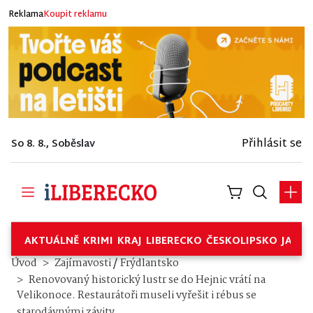
Reklama
Koupit reklamu
Přihlásit se
So 8. 8., Soběslav
AKTUÁLNĚ
KRIMI
KRAJ
LIBERECKO
ČESKOLIPSKO
JABL
/
Úvod
Zajímavosti
Frýdlantsko
Renovovaný historický lustr se do Hejnic vrátí na
Velikonoce. Restaurátoři museli vyřešit i rébus se