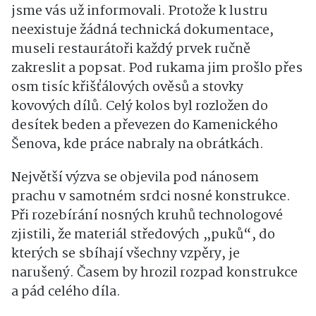
jsme vás už informovali. Protože k lustru
neexistuje žádná technická dokumentace,
museli restaurátoři každý prvek ručně
zakreslit a popsat. Pod rukama jim prošlo přes
osm tisíc křišťálových ověsů a stovky
kovových dílů. Celý kolos byl rozložen do
desítek beden a převezen do Kamenického
Šenova, kde práce nabraly na obrátkách.
Největší výzva se objevila pod nánosem
prachu v samotném srdci nosné konstrukce.
Při rozebírání nosných kruhů technologové
zjistili, že materiál středových „puků“, do
kterých se sbíhají všechny vzpěry, je
narušený. Časem by hrozil rozpad konstrukce
a pád celého díla.