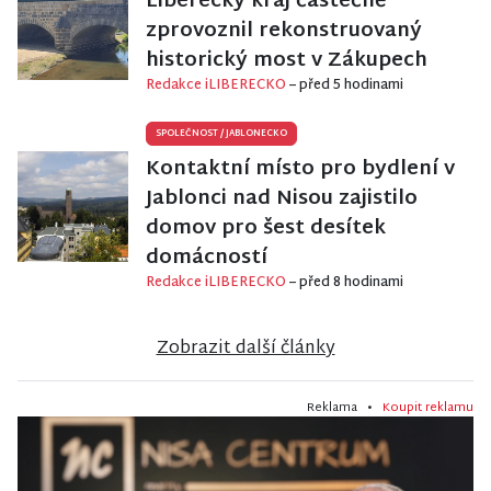
Liberecký kraj částečně
zprovoznil rekonstruovaný
historický most v Zákupech
Redakce iLIBERECKO
– před 5 hodinami
SPOLEČNOST
/
JABLONECKO
Kontaktní místo pro bydlení v
Jablonci nad Nisou zajistilo
domov pro šest desítek
domácností
Redakce iLIBERECKO
– před 8 hodinami
Zobrazit další články
Reklama •
Koupit reklamu