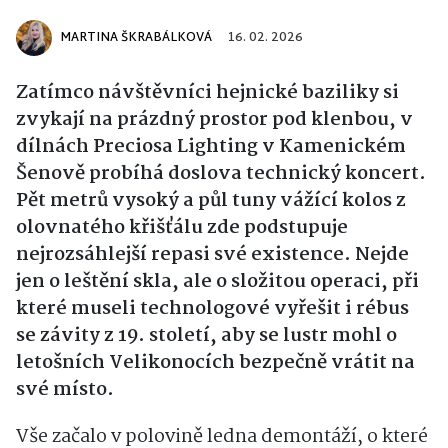
MARTINA ŠKRABÁLKOVÁ
16. 02. 2026
Zatímco návštěvníci hejnické baziliky si
zvykají na prázdný prostor pod klenbou, v
dílnách Preciosa Lighting v Kamenickém
Šenově probíhá doslova technický koncert.
Pět metrů vysoký a půl tuny vážící kolos z
olovnatého křišťálu zde podstupuje
nejrozsáhlejší repasi své existence. Nejde
jen o leštění skla, ale o složitou operaci, při
které museli technologové vyřešit i rébus
se závity z 19. století, aby se lustr mohl o
letošních Velikonocích bezpečně vrátit na
své místo.
Vše začalo v polovině ledna demontáží, o které