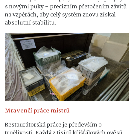
s novými puky – precizním přetočením závitů
na vzpěrách, aby celý systém znovu získal
absolutní stabilitu.
Mravenčí práce mistrů
Restaurátorská práce je především o
trpělivosti. Každý z tisíců křišťálových ověsů