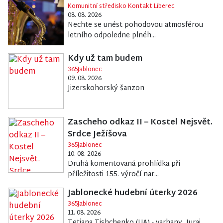
Komunitní středisko Kontakt Liberec
08. 08. 2026
Nechte se unést pohodovou atmosférou
letního odpoledne plnéh...
Kdy už tam budem
365Jablonec
09. 08. 2026
Jizerskohorský šanzon
Zascheho odkaz II – Kostel Nejsvět.
Srdce Ježíšova
365Jablonec
10. 08. 2026
Druhá komentovaná prohlídka při
příležitosti 155. výročí nar...
Jablonecké hudební úterky 2026
365Jablonec
11. 08. 2026
Tetiana Tishchenko (UA) - varhany, Juraj