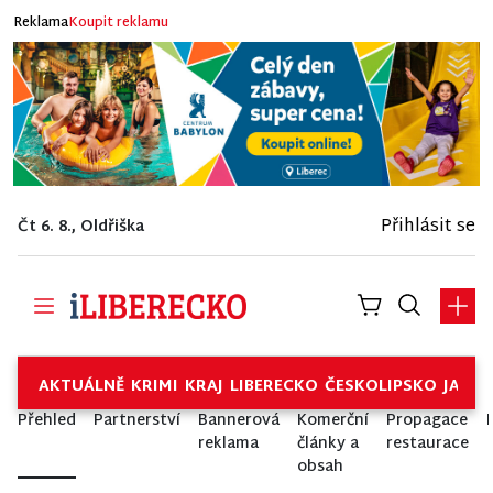
Reklama
Koupit reklamu
Přihlásit se
Čt 6. 8., Oldřiška
AKTUÁLNĚ
KRIMI
KRAJ
LIBERECKO
ČESKOLIPSKO
JABL
Přehled
Partnerství
Bannerová
Komerční
Propagace
reklama
články a
restaurace
obsah