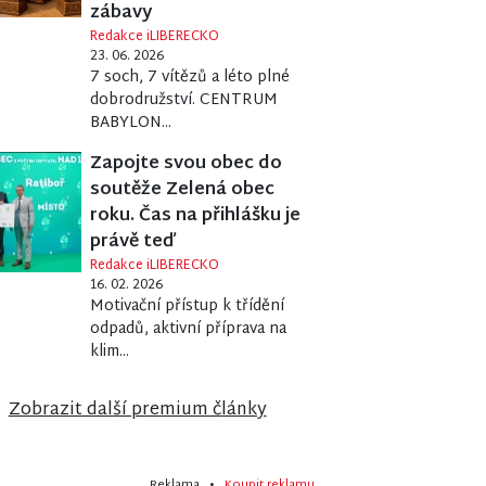
zábavy
Redakce iLIBERECKO
23. 06. 2026
7 soch, 7 vítězů a léto plné
dobrodružství. CENTRUM
BABYLON...
Zapojte svou obec do
soutěže Zelená obec
roku. Čas na přihlášku je
právě teď
Redakce iLIBERECKO
16. 02. 2026
Motivační přístup k třídění
odpadů, aktivní příprava na
klim...
Zobrazit další premium články
Reklama •
Koupit reklamu