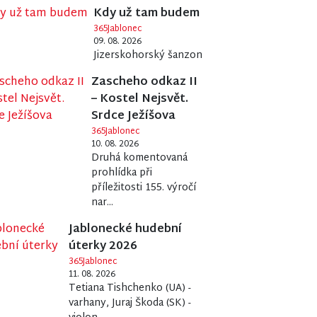
Kdy už tam budem
365Jablonec
09. 08. 2026
Jizerskohorský šanzon
Zascheho odkaz II
– Kostel Nejsvět.
Srdce Ježíšova
365Jablonec
10. 08. 2026
Druhá komentovaná
prohlídka při
příležitosti 155. výročí
nar...
Jablonecké hudební
úterky 2026
365Jablonec
11. 08. 2026
Tetiana Tishchenko (UA) -
varhany, Juraj Škoda (SK) -