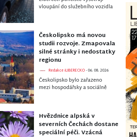
vloupání do služebního vozidla
Horské služby ČR, ke kterému
došlo koncem června v
Březinově ulici. Z...
Českolipsko má novou
studii rozvoje. Zmapovala
silné stránky i nedostatky
regionu
Redakce iLIBERECKO
- 06. 08. 2026
Českolipsko bylo zařazeno
mezi hospodářsky a sociálně
ohrožená území, která se
potýkají se specifickými
výzvami, jako je vysoká zá...
Hvězdnice alpská v
severních Čechách dostane
speciální péči. Vzácná