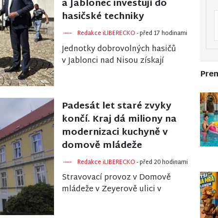
a Jablonec investují do
hasičské techniky
Redakce iLIBERECKO
- před 17 hodinami
Jednotky dobrovolných hasičů
v Jablonci nad Nisou získají
nové vybavení za více než 1,3
Pre
milionu korun. Liberecký kraj
podpoří pět...
Padesát let staré zvyky
končí. Kraj dá miliony na
modernizaci kuchyně v
domově mládeže
Redakce iLIBERECKO
- před 20 hodinami
Stravovací provoz v Domově
mládeže v Zeyerově ulici v
Liberci se po třicetiletém
používání dočká celkové