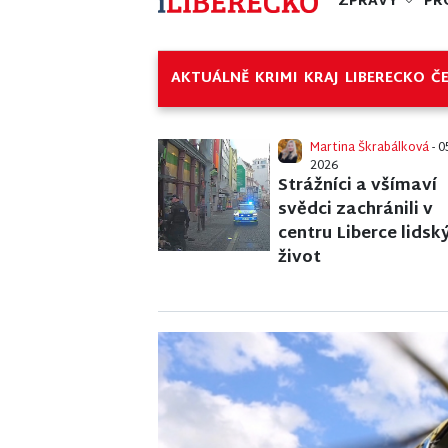
ZPRÁVY
PR
AKTUÁLNĚ
KRIMI
KRAJ
LIBERECKO
Č
Martina Škrabálková
- 0
2026
Strážníci a všímaví
svědci zachránili v
centru Liberce lidsk
život