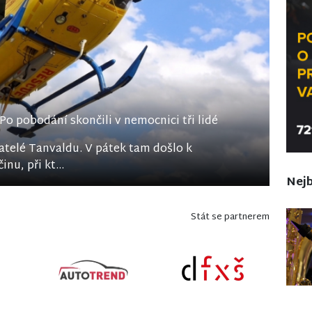
 Po pobodání skončili v nemocnici tři lidé
atelé Tanvaldu. V pátek tam došlo k
u, při kt...
Nejb
Stát se partnerem