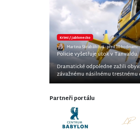
Krimi
/
Jablonecko
Martina Škrabálková
- před 10 hodinami
Policie vyšetřuje útok v Tanvaldu.
Dramatické odpoledne zažili obyv
závažnému násilnému trestnému čin
Partneři portálu