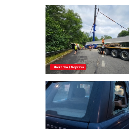
Liberecko
/
Doprava