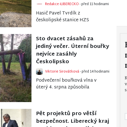
Redakce iLIBERECKO
- před 11 hodinami
Hasič Pavel Tvrdík z
českolipské stanice HZS
Libereckého kraje zaznamenal
na rakouském ultramaratonu
Sto dvacet zásahů za
Grossglockner Ultra-Trail svů...
jediný večer. Úterní bouřky
nejvíce zasáhly
Českolipsko
Viktorie Sirovátková
- před 14 hodinami
Podvečerní bouřková vlna v
v
úterý 4. srpna způsobila
s
komplikace především v
západní části Libereckého
kraje. Krajské operační střed...
Pět projektů pro větší
bezpečnost. Liberecký kraj