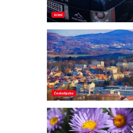
Krimi
Českolipsko