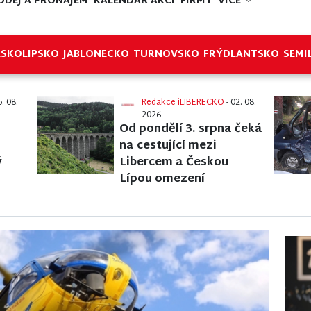
ODEJ A PRONÁJEM
KALENDÁŘ AKCÍ
FIRMY
VÍCE
ESKOLIPSKO
JABLONECKO
TURNOVSKO
FRÝDLANTSKO
SEMI
5. 08.
Redakce iLIBERECKO
- 02. 08.
2026
Od pondělí 3. srpna čeká
na cestující mezi
ý
Libercem a Českou
Lípou omezení