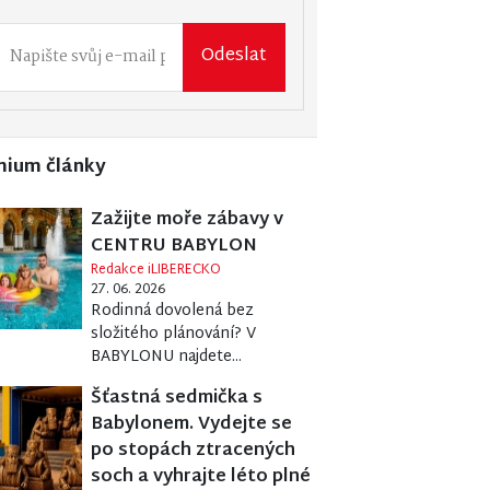
Odeslat
mium články
Zažijte moře zábavy v
CENTRU BABYLON
Redakce iLIBERECKO
27. 06. 2026
Rodinná dovolená bez
složitého plánování? V
BABYLONU najdete...
Šťastná sedmička s
Babylonem. Vydejte se
po stopách ztracených
soch a vyhrajte léto plné