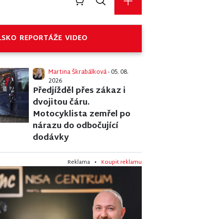
LSKO
REPORTÁŽE
VIDEO
Martina Škrabálková
- 05. 08.
2026
Předjížděl přes zákaz i
dvojitou čáru.
Motocyklista zemřel po
nárazu do odbočující
dodávky
Reklama •
Koupit reklamu