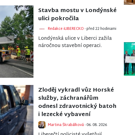
obnovy. Kraj schválil uvo...
Stavba mostu v Londýnské
ulici pokročila
Redakce iLIBERECKO
- před 22 hodinami
Londýnská ulice v Liberci zažila
náročnou stavební operaci.
Během jednoho dne tam
těžkou technikou bylo usazeno
osm masivních beto...
Zloděj vykradl vůz Horské
služby, záchranářům
odnesl zdravotnický batoh
i lezecké vybavení
Martina Škrabálková
- 06. 08. 2026
Liberečtí policisté vyšetřují