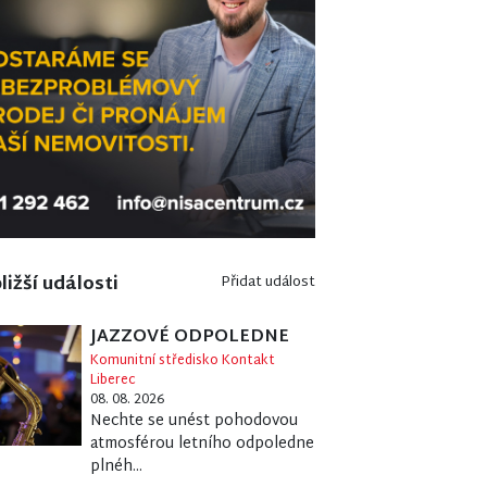
ližší události
Přidat událost
JAZZOVÉ ODPOLEDNE
Komunitní středisko Kontakt
Liberec
08. 08. 2026
Nechte se unést pohodovou
atmosférou letního odpoledne
plnéh...