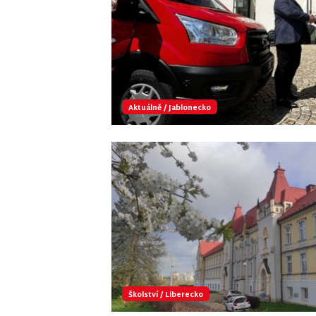
Aktuálně
/
Jablonecko
Školství
/
Liberecko