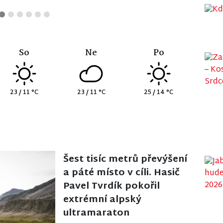
So
Ne
Po
23 / 11 °C
23 / 11 °C
25 / 14 °C
Šest tisíc metrů převýšení
a páté místo v cíli. Hasič
Pavel Tvrdík pokořil
extrémní alpský
ultramaraton