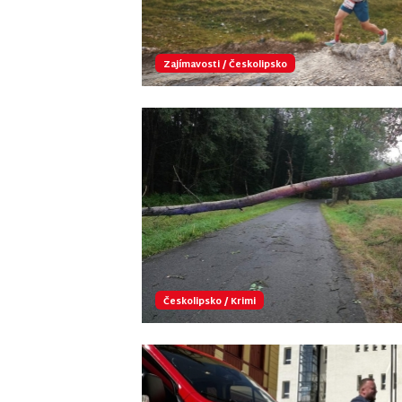
Zajímavosti
/
Českolipsko
Českolipsko
/
Krimi