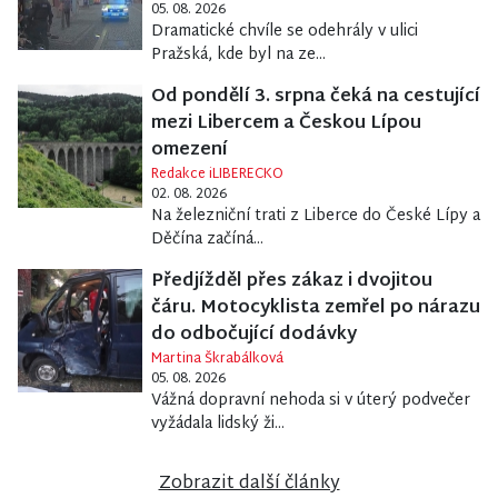
05. 08. 2026
Dramatické chvíle se odehrály v ulici
Pražská, kde byl na ze...
Od pondělí 3. srpna čeká na cestující
mezi Libercem a Českou Lípou
omezení
Redakce iLIBERECKO
02. 08. 2026
Na železniční trati z Liberce do České Lípy a
Děčína začíná...
Předjížděl přes zákaz i dvojitou
čáru. Motocyklista zemřel po nárazu
do odbočující dodávky
Martina Škrabálková
05. 08. 2026
Vážná dopravní nehoda si v úterý podvečer
vyžádala lidský ži...
Zobrazit další články