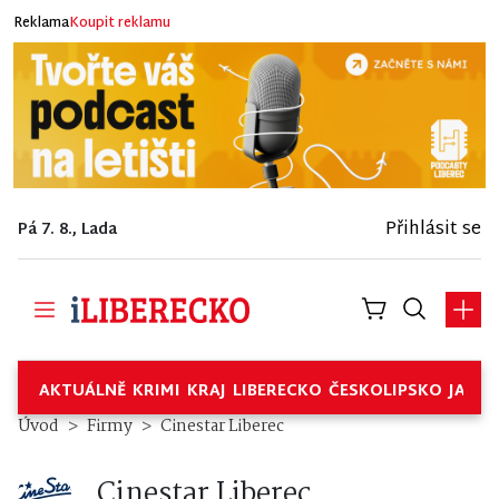
Reklama
Koupit reklamu
Přihlásit se
Pá 7. 8., Lada
AKTUÁLNĚ
KRIMI
KRAJ
LIBERECKO
ČESKOLIPSKO
JABL
Cinestar Liberec – Firmy
Úvod
Firmy
Cinestar Liberec
Cinestar Liberec