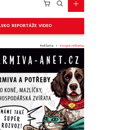
LSKO
REPORTÁŽE
VIDEO
Reklama •
Koupit reklamu