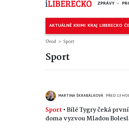
ZPRÁVY
PR
AKTUÁLNĚ
KRIMI
KRAJ
LIBERECKO
Č
Úvod
Sport
Sport
MARTINA ŠKRABÁLKOVÁ
PŘED 13 HO
Sport
•
Bílé Tygry čeká první
doma vyzvou Mladou Boles