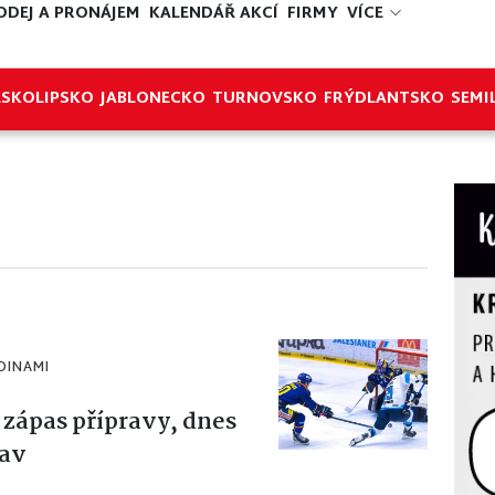
ODEJ A PRONÁJEM
KALENDÁŘ AKCÍ
FIRMY
VÍCE
ESKOLIPSKO
JABLONECKO
TURNOVSKO
FRÝDLANTSKO
SEMI
DINAMI
 zápas přípravy, dnes
lav