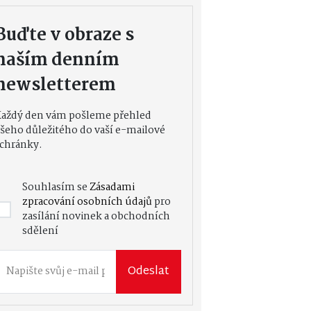
Buďte v obraze s
naším denním
newsletterem
Každý den vám pošleme přehled
šeho důležitého do vaší e-mailové
chránky.
Souhlasím se
Zásadami
zpracování osobních údajů
pro
zasílání novinek a obchodních
sdělení
Odeslat