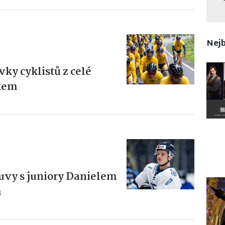
Nejb
vky cyklistů z celé
žkem
uvy s juniory Danielem
m