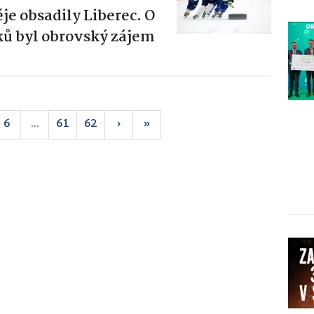
e obsadily Liberec. O
ků byl obrovský zájem
6
...
61
62
›
»