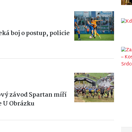
ká boj o postup, policie
vý závod Spartan míří
e U Obrázku