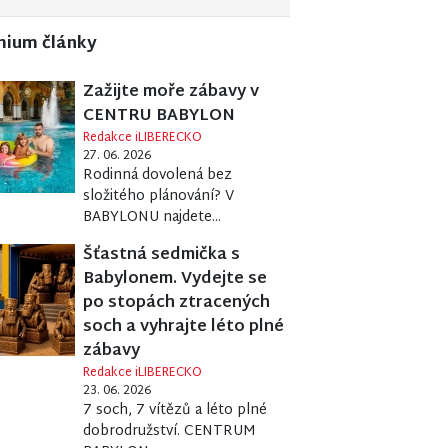
mium články
Zažijte moře zábavy v
CENTRU BABYLON
Redakce iLIBERECKO
27. 06. 2026
Rodinná dovolená bez
složitého plánování? V
BABYLONU najdete...
Šťastná sedmička s
Babylonem. Vydejte se
po stopách ztracených
soch a vyhrajte léto plné
zábavy
Redakce iLIBERECKO
23. 06. 2026
7 soch, 7 vítězů a léto plné
dobrodružství. CENTRUM