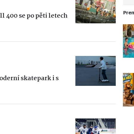
Pre
 400 se po pěti letech
oderní skatepark i s