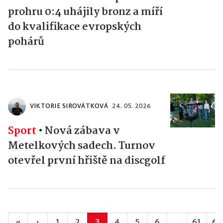
prohru 0:4 uhájily bronz a míří
do kvalifikace evropských
pohárů
VIKTORIE SIROVÁTKOVÁ
24. 05. 2026
Sport
•
Nová zábava v
Metelkových sadech. Turnov
otevřel první hřiště na discgolf
«
‹
1
2
3
4
5
6
...
61
62