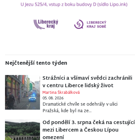
Nejčtenější tento týden
Strážníci a všímaví svědci zachránili
v centru Liberce lidský život
Martina Škrabálková
05. 08. 2026
Dramatické chvíle se odehrály v ulici
Pražská, kde byl na ze...
Od pondělí 3. srpna čeká na cestující
mezi Libercem a Českou Lípou
omezení