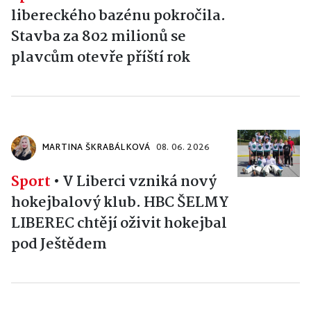
libereckého bazénu pokročila.
Stavba za 802 milionů se
plavcům otevře příští rok
MARTINA ŠKRABÁLKOVÁ
08. 06. 2026
Sport
•
V Liberci vzniká nový
hokejbalový klub. HBC ŠELMY
LIBEREC chtějí oživit hokejbal
pod Ještědem