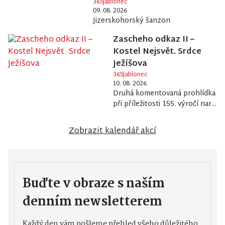
365Jablonec
09. 08. 2026
Jizerskohorský šanzon
Zascheho odkaz II –
Kostel Nejsvět. Srdce
Ježíšova
365Jablonec
10. 08. 2026
Druhá komentovaná prohlídka
při příležitosti 155. výročí nar...
Zobrazit kalendář akcí
Buďte v obraze s naším
denním newsletterem
Každý den vám pošleme přehled všeho důležitého