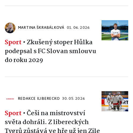
MARTINA ŠKRABÁLKOVÁ
01. 06. 2026
Sport
•
Zkušený stoper Hůlka
podepsal s FC Slovan smlouvu
do roku 2029
REDAKCE ILIBERECKO
30. 05. 2026
Sport
•
Češi na mistrovství
světa dohráli. Z libereckých
Tygrů zůstává ve hře už jen Zile