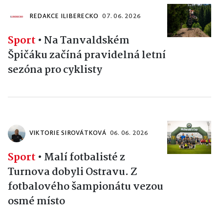
REDAKCE ILIBERECKO
07. 06. 2026
Sport
•
Na Tanvaldském
Špičáku začíná pravidelná letní
sezóna pro cyklisty
VIKTORIE SIROVÁTKOVÁ
06. 06. 2026
Sport
•
Malí fotbalisté z
Turnova dobyli Ostravu. Z
fotbalového šampionátu vezou
osmé místo