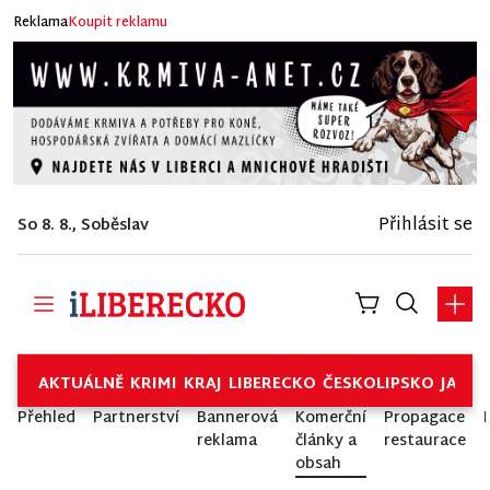
Reklama
Koupit reklamu
Přihlásit se
So 8. 8., Soběslav
AKTUÁLNĚ
KRIMI
KRAJ
LIBERECKO
ČESKOLIPSKO
JABL
Přehled
Partnerství
Bannerová
Komerční
Propagace
reklama
články a
restaurace
obsah