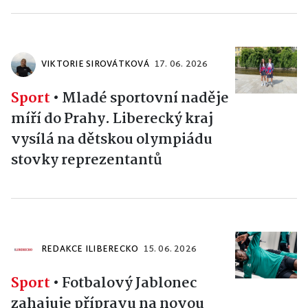
VIKTORIE SIROVÁTKOVÁ
17. 06. 2026
Sport
•
Mladé sportovní naděje
míří do Prahy. Liberecký kraj
vysílá na dětskou olympiádu
stovky reprezentantů
REDAKCE ILIBERECKO
15. 06. 2026
Sport
•
Fotbalový Jablonec
zahajuje přípravu na novou