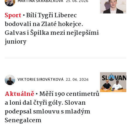
MARTINA ŠKRABÁLKOVÁ
25. 06. 2026
Sport
•
Bílí Tygři Liberec
bodovali na Zlaté hokejce.
Galvas i Špilka mezi nejlepšími
juniory
VIKTORIE SIROVÁTKOVÁ
22. 06. 2026
Aktuálně
•
Měří 190 centimetrů
a loni dal čtyři góly. Slovan
podepsal smlouvu s mladým
Senegalcem