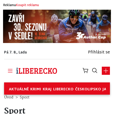
Reklama
Koupit reklamu
Přihlásit se
Pá 7. 8., Lada
AKTUÁLNĚ
KRIMI
KRAJ
LIBERECKO
ČESKOLIPSKO
JABL
Úvod
Sport
Sport