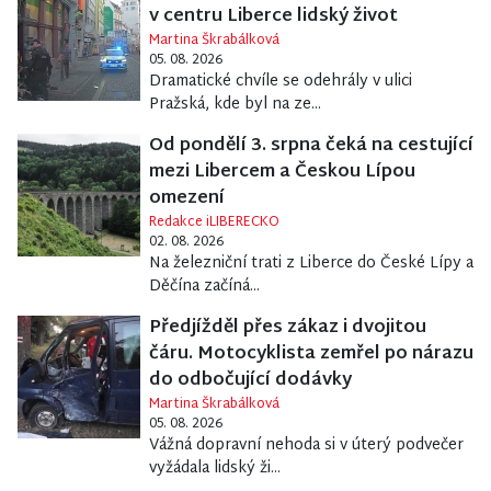
v centru Liberce lidský život
Martina Škrabálková
05. 08. 2026
Dramatické chvíle se odehrály v ulici
Pražská, kde byl na ze...
Od pondělí 3. srpna čeká na cestující
mezi Libercem a Českou Lípou
omezení
Redakce iLIBERECKO
02. 08. 2026
Na železniční trati z Liberce do České Lípy a
Děčína začíná...
Předjížděl přes zákaz i dvojitou
čáru. Motocyklista zemřel po nárazu
do odbočující dodávky
Martina Škrabálková
05. 08. 2026
Vážná dopravní nehoda si v úterý podvečer
vyžádala lidský ži...