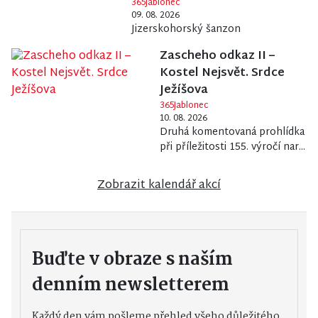
365Jablonec
09. 08. 2026
Jizerskohorský šanzon
Zascheho odkaz II –
Kostel Nejsvět. Srdce
Ježíšova
365Jablonec
10. 08. 2026
Druhá komentovaná prohlídka
při příležitosti 155. výročí nar...
Zobrazit kalendář akcí
Buďte v obraze s naším
denním newsletterem
Každý den vám pošleme přehled všeho důležitého