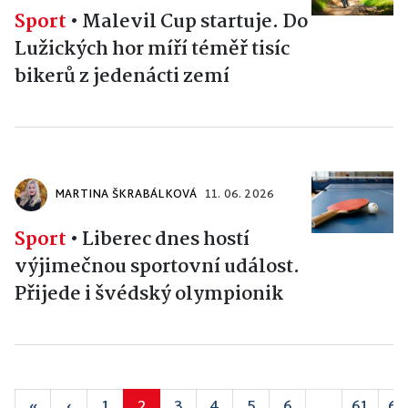
Sport
•
Malevil Cup startuje. Do
Lužických hor míří téměř tisíc
bikerů z jedenácti zemí
MARTINA ŠKRABÁLKOVÁ
11. 06. 2026
Sport
•
Liberec dnes hostí
výjimečnou sportovní událost.
Přijede i švédský olympionik
«
‹
1
2
3
4
5
6
...
61
62