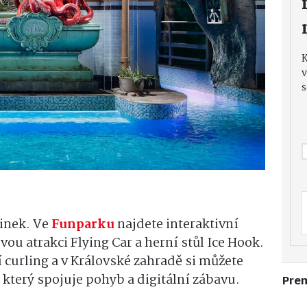
v
s
vinek. Ve
Funparku
najdete interaktivní
vou atrakci Flying Car a herní stůl Ice Hook.
í curling a v Královské zahradě si můžete
, který spojuje pohyb a digitální zábavu.
Pre