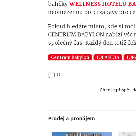
balíčky
WELLNESS HOTELU B
neomezenou porci zábavy pro ce
Pokud hledáte místo, kde si rodi
CENTRUM BABYLON nabízí vše na j
společný čas. Každý den totiž ček
Centrum Babylon
IQLANDIA
IQP
0
Chcete přispět d
Prodej a pronájem