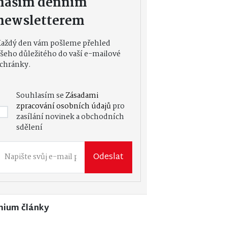
naším denním
newsletterem
Každý den vám pošleme přehled
šeho důležitého do vaší e-mailové
chránky.
Souhlasím se
Zásadami
zpracování osobních údajů
pro
zasílání novinek a obchodních
sdělení
Odeslat
mium články