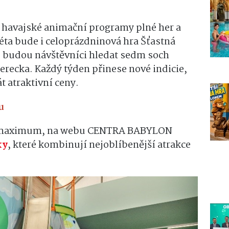
ké havajské animační programy plné her a
léta bude i celoprázdninová hra Šťastná
é budou návštěvníci hledat sedm soch
erecka. Každý týden přinese nové indicie,
t atraktivní ceny.
u
it maximum, na webu CENTRA BABYLON
ky
, které kombinují nejoblíbenější atrakce