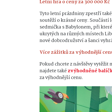
Letní hra o ceny za 300 000 Kč
Tyto letní prázdniny zpestří ta
soutěží o krásné ceny. Součástí 
sedmička s Babylonem, při kter
ukrytých na různých místech Lib
nové dobrodružství a šanci vyhrá
Více zážitků za výhodnější cen
Pokud chcete z návštěvy vytěž
najdete také
zvýhodněné balíč
za výhodnější cenu.