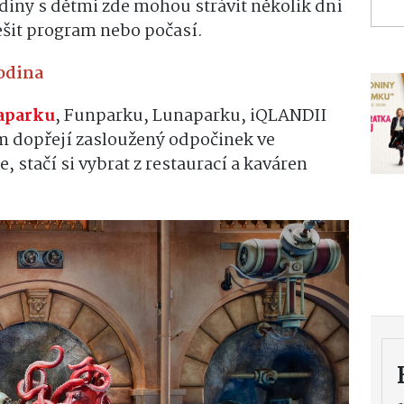
diny s dětmi zde mohou strávit několik dní
ešit program nebo počasí.
rodina
aparku
, Funparku, Lunaparku, iQLANDII
m dopřejí zasloužený odpočinek ve
 stačí si vybrat z restaurací a kaváren