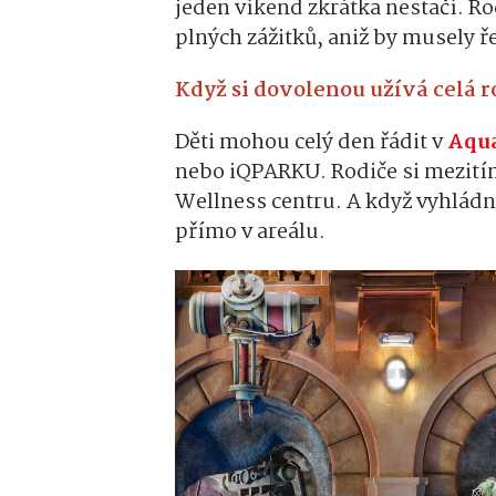
jeden víkend zkrátka nestačí. Ro
plných zážitků, aniž by musely ř
Když si dovolenou užívá celá 
Děti mohou celý den řádit v
Aqu
nebo iQPARKU. Rodiče si mezití
Wellness centru. A když vyhládne,
přímo v areálu.