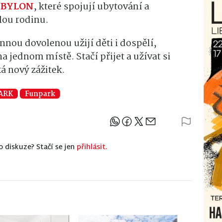
ABYLON
, které spojují ubytování a
lou rodinu.
nnou dovolenou užijí děti i dospělí,
ednom místě. Stačí přijet a užívat si
á nový zážitek.
ARK
Funpark
Sdílejte článek
o diskuze? Stačí se jen
přihlásit.