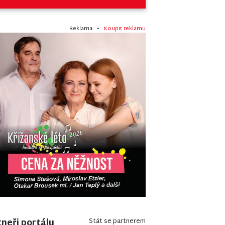
Reklama •
Koupit reklamu
neři portálu
Stát se partnerem