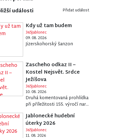
ližší události
Přidat událost
Kdy už tam budem
365Jablonec
09. 08. 2026
Jizerskohorský šanzon
Zascheho odkaz II –
Kostel Nejsvět. Srdce
Ježíšova
365Jablonec
10. 08. 2026
Druhá komentovaná prohlídka
při příležitosti 155. výročí nar...
Jablonecké hudební
úterky 2026
365Jablonec
11. 08. 2026