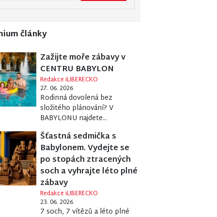
mium články
Zažijte moře zábavy v
CENTRU BABYLON
Redakce iLIBERECKO
27. 06. 2026
Rodinná dovolená bez
složitého plánování? V
BABYLONU najdete...
Šťastná sedmička s
Babylonem. Vydejte se
po stopách ztracených
soch a vyhrajte léto plné
zábavy
Redakce iLIBERECKO
23. 06. 2026
7 soch, 7 vítězů a léto plné