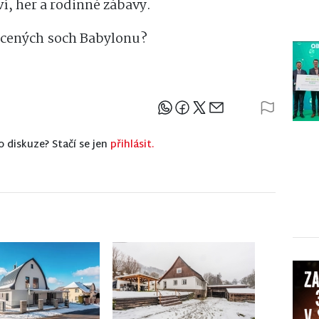
í, her a rodinné zábavy.
racených soch Babylonu?
Sdílejte článek
o diskuze? Stačí se jen
přihlásit.