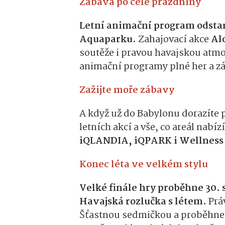
Zábava po celé prázdniny
Letní animační program odstart
Aquaparku.
Zahajovací akce
Alo
soutěže i pravou havajskou atmos
animační programy plné her a z
Zažijte moře zábavy
A když už do Babylonu dorazíte p
letních akcí a vše, co areál nabíz
iQLANDIA, iQPARK i Wellness
Konec léta ve velkém stylu
Velké finále hry proběhne 30.
Havajská rozlučka s létem.
Práv
Šťastnou sedmičkou a proběhne