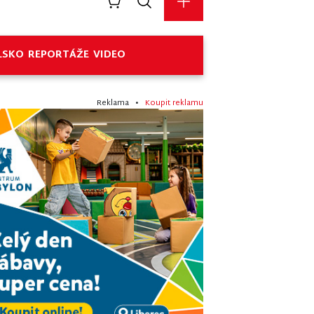
LSKO
REPORTÁŽE
VIDEO
Reklama •
Koupit reklamu