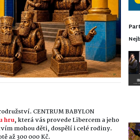
Part
Nejb
 dobrodružství. CENTRUM BABYLON
u hru
, která vás provede Libercem a jeho
vím mohou děti, dospělí i celé rodiny.
tě až 300 000 Kč.