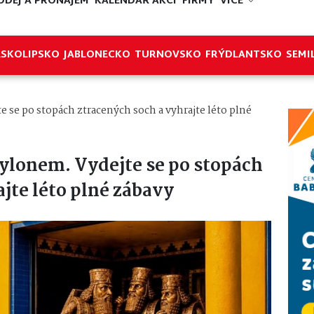
ODEJ A PRONÁJEM
KALENDÁŘ AKCÍ
FIRMY
VÍCE
ESKOLIPSKO
JABLONECKO
TURNOVSKO
FRÝDLANTSKO
SEMI
 se po stopách ztracených soch a vyhrajte léto plné
ylonem. Vydejte se po stopách
jte léto plné zábavy