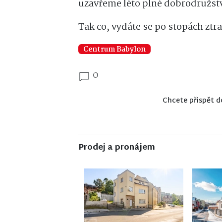
uzavřeme léto plné dobrodružstv
Tak co, vydáte se po stopách zt
Centrum Babylon
0
Chcete přispět d
Prodej a pronájem