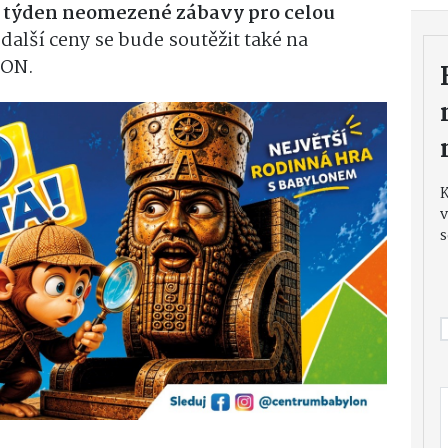
týden neomezené zábavy pro celou
další ceny se bude soutěžit také na
LON.
v
s