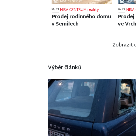
NISA CENTRUM reality
NISA 
Prodej bungalovu v
Prodej
anglosaském stylu u
v Jablo
zámku Sychrov
Zobrazit 
Výběr článků