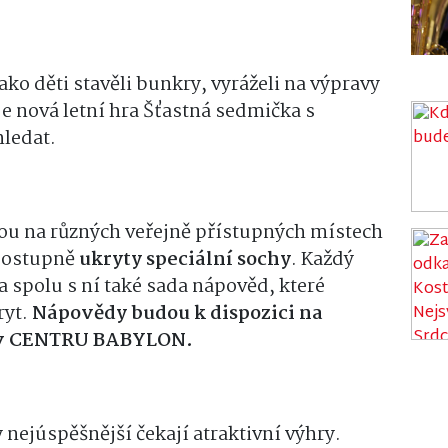
ako děti stavěli bunkry, vyráželi na výpravy
je nová letní hra Šťastná sedmička s
hledat.
u na různých veřejně přístupných místech
postupně
ukryty speciální sochy
. Každý
 spolu s ní také sada nápověd, které
ryt.
Nápovědy budou k dispozici na
mo v CENTRU BABYLON.
 nejúspěšnější čekají atraktivní výhry.