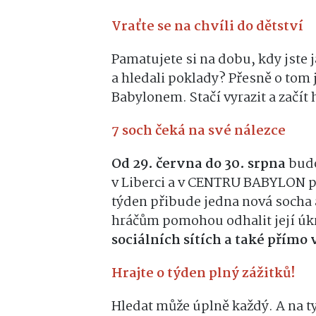
Vraťte se na chvíli do dětství
Pamatujete si na dobu, kdy jste j
a hledali poklady? Přesně o tom 
Babylonem. Stačí vyrazit a začít 
7 soch čeká na své nálezce
Od 29. června do 30. srpna
budo
v Liberci a v CENTRU BABYLON 
týden přibude jedna nová socha a
hráčům pomohou odhalit její úk
sociálních sítích a také pří
Hrajte o týden plný zážitků!
Hledat může úplně každý. A na ty