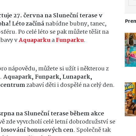
uje 27. června na Sluneční terase v
Pre
ha! Léto začíná
nabídne bubny, tanec,
féru. Po celé léto se pak můžete těšit na
ábavy v
Aquaparku
a
Funparku
.
ro nápovědu, můžete si užít i některou z
í.
Aquapark, Funpark, Lunapark,
 centrum
zabaví děti i dospělé na celý den.
 srpna na Sluneční terase během akce
ě zde vyvrcholí celé letní dobrodružství se
losování bonusových cen
. Společně tak