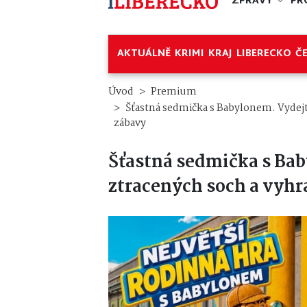
ZPRÁVY
PR
AKTUÁLNĚ
KRIMI
KRAJ
LIBERECKO
Č
Úvod
Premium
Šťastná sedmička s Babylonem. Vydejte
zábavy
Šťastná sedmička s Bab
ztracených soch a vyhra