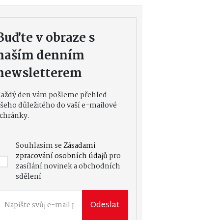
Buďte v obraze s
naším denním
newsletterem
Každý den vám pošleme přehled
šeho důležitého do vaší e-mailové
chránky.
Souhlasím se
Zásadami
zpracování osobních údajů
pro
zasílání novinek a obchodních
sdělení
Odeslat