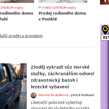
CENTRUM reality
NISA CENTRUM reality
 činžovního domu
Prodej ubytovacího
nci nad Nisou
zařízení v Janově nad
Nisou
další prodej a pronájem
Zloděj vykradl vůz Horské
služby, záchranářům odnesl
zdravotnický batoh i
lezecké vybavení
Martina Škrabálková
– před 8 hodinami
Liberečtí policisté vyšetřují
vloupání do služebního vozidla