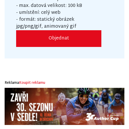
- max. datová velikost: 100 kB
- umístění: celý web
- formát: statický obrázek
jpg/png/gif, animovaný gif
Objednat
Reklama
Koupit reklamu