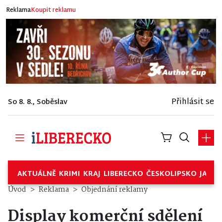
Reklama
Koupit reklamu
Přihlásit se
So 8. 8., Soběslav
AKTUÁLNĚ
KRIMI
KRAJ
LIBERECKO
ČESKOLIPSKO
JABL
Úvod
Reklama
Objednání reklamy
Display komerční sdělení