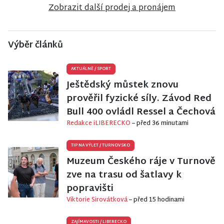
Zobrazit další prodej a pronájem
Výběr článků
AKTUÁLNĚ
/
SPORT
Ještědský můstek znovu
prověřil fyzické síly. Závod Red
Bull 400 ovládl Ressel a Čechová
Redakce iLIBERECKO
– před 36 minutami
TIP NA VÝLET
/
TURNOVSKO
Muzeum Českého ráje v Turnově
zve na trasu od šatlavy k
popravišti
Viktorie Sirovátková
– před 15 hodinami
ZAJÍMAVOSTI
/
LIBERECKO