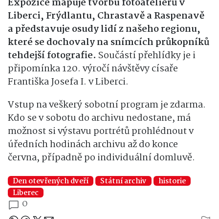
Expozice mapuje tvorbu fotoateliérů v
Liberci, Frýdlantu, Chrastavě a Raspenavě
a představuje osudy lidí z našeho regionu,
které se dochovaly na snímcích průkopníků
tehdejší fotografie.
Součástí přehlídky je i
připomínka 120. výročí návštěvy císaře
Františka Josefa I. v Liberci.
Vstup na veškerý sobotní program je zdarma.
Kdo se v sobotu do archivu nedostane, má
možnost si výstavu portrétů prohlédnout v
úředních hodinách archivu až do konce
června, případně po individuální domluvě.
Den otevřených dveří
Státní archiv
historie
Liberec
0