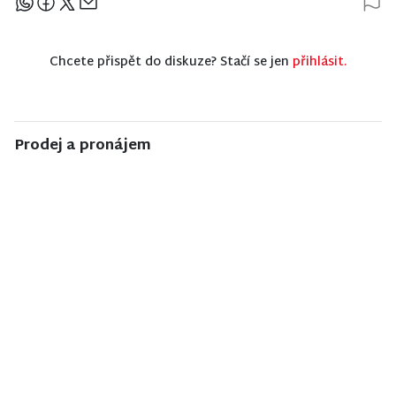
Sdílejte článek
Chcete přispět do diskuze? Stačí se jen
přihlásit.
Prodej a pronájem
NISA CENTRUM
NISA CENTRUM
NISA CENTRUM
reality
reality
reality
Prodej
Prodej
Prodej
rodinného
rodinného
rodinného
domu v
domu ve
domu v
Jiřetíně pod
Velkých
Semilech
Bukovou
Hamrech