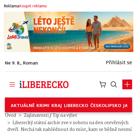
Reklama
Koupit reklamu
Přihlásit se
Ne 9. 8., Roman
AKTUÁLNĚ
KRIMI
KRAJ
LIBERECKO
ČESKOLIPSKO
JABL
/
Úvod
Zajímavosti
Tip na výlet
Liberecký státní archiv zve v sobotu na den otevřených
dveří. Nechá tak nahlédnout do míst, kam se běžně nesmí