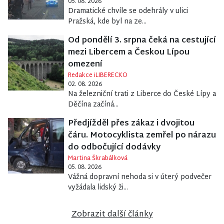
05. 08. 2026
Dramatické chvíle se odehrály v ulici
Pražská, kde byl na ze...
Od pondělí 3. srpna čeká na cestující
mezi Libercem a Českou Lípou
omezení
Redakce iLIBERECKO
02. 08. 2026
Na železniční trati z Liberce do České Lípy a
Děčína začíná...
Předjížděl přes zákaz i dvojitou
čáru. Motocyklista zemřel po nárazu
do odbočující dodávky
Martina Škrabálková
05. 08. 2026
Vážná dopravní nehoda si v úterý podvečer
vyžádala lidský ži...
Zobrazit další články