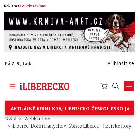
Reklama
Koupit reklamu
Přihlásit se
Pá 7. 8., Lada
AKTUÁLNĚ
KRIMI
KRAJ
LIBERECKO
ČESKOLIPSKO
JABL
Úvod
Webkamery
Liberec: Dolní Hanychov: Město Liberec - Jizerské hory