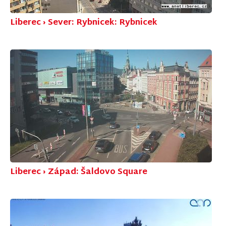
Liberec › Sever: Rybnicek: Rybnicek
Liberec › Západ: Šaldovo Square