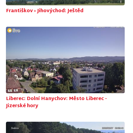
Františkov › Jihovýchod: Ještěd
Liberec: Dolní Hanychov: Město Liberec -
Jizerské hory