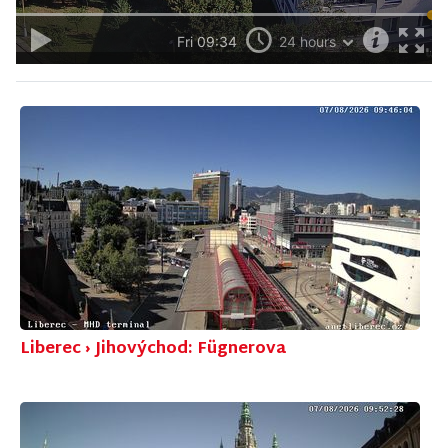
Liberec › Jihovýchod: Fügnerova