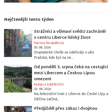
Nejčtenější tento týden
Strážníci a všímaví svědci zachránili
v centru Liberce lidský život
Martina Škrabálková
05. 08. 2026
Dramatické chvíle se odehrály v ulici
Pražská, kde byl na ze...
Od pondělí 3. srpna čeká na cestující
mezi Libercem a Českou Lípou
omezení
Redakce iLIBERECKO
02. 08. 2026
Na železniční trati z Liberce do České Lípy a
Děčína začíná...
Předjížděl přes zákaz i dvojitou