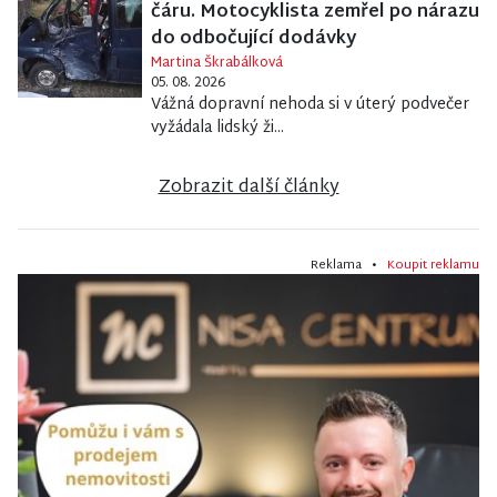
čáru. Motocyklista zemřel po nárazu
do odbočující dodávky
Martina Škrabálková
05. 08. 2026
Vážná dopravní nehoda si v úterý podvečer
vyžádala lidský ži...
Zobrazit další články
Reklama •
Koupit reklamu