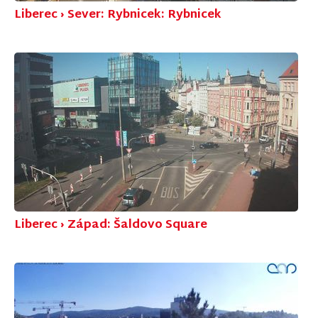
Liberec › Sever: Rybnicek: Rybnicek
Liberec › Západ: Šaldovo Square