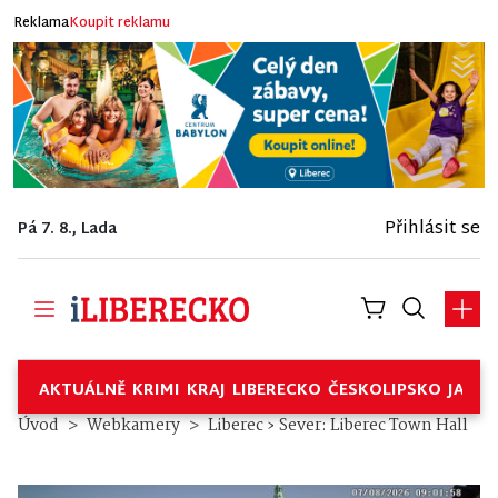
Reklama
Koupit reklamu
Přihlásit se
Pá 7. 8., Lada
AKTUÁLNĚ
KRIMI
KRAJ
LIBERECKO
ČESKOLIPSKO
JABL
Úvod
Webkamery
Liberec › Sever: Liberec Town Hall