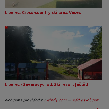
Liberec: Cross-country ski area Vesec
Liberec › Severovýchod: Ski resort Ještěd
Webcams provided by
windy.com
—
add a webcam