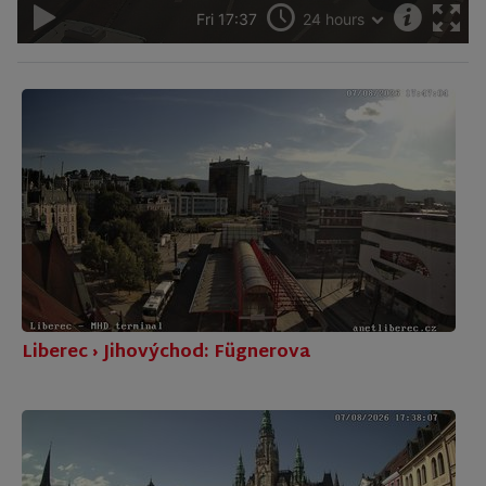
Liberec › Jihovýchod: Fügnerova