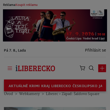
Reklama
Koupit reklamu
Přihlásit se
Pá 7. 8., Lada
AKTUÁLNĚ
KRIMI
KRAJ
LIBERECKO
ČESKOLIPSKO
JABL
Úvod
Webkamery
Liberec › Západ: Šaldovo Square