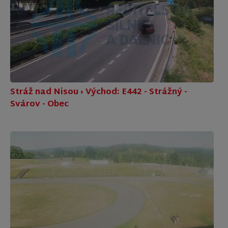
Stráž nad Nisou › Východ: E442 - Strážný -
Svárov - Obec