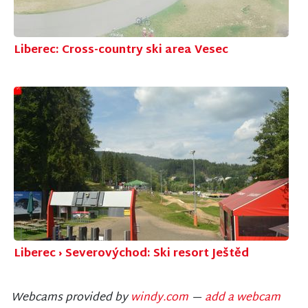
Liberec: Cross-country ski area Vesec
Liberec › Severovýchod: Ski resort Ještěd
Webcams provided by
windy.com
—
add a webcam