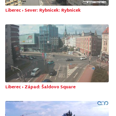
Liberec › Sever: Rybnicek: Rybnicek
Liberec › Západ: Šaldovo Square