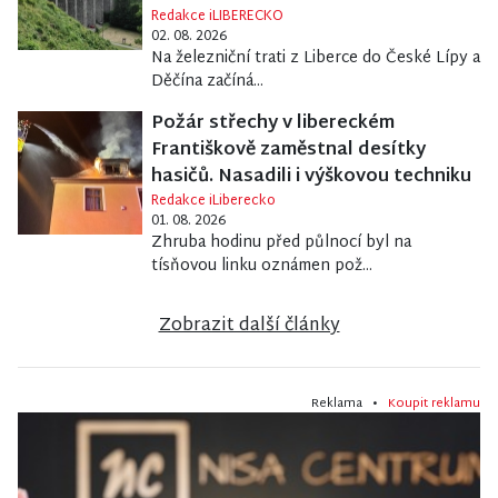
Redakce iLIBERECKO
02. 08. 2026
Na železniční trati z Liberce do České Lípy a
Děčína začíná...
Požár střechy v libereckém
Františkově zaměstnal desítky
hasičů. Nasadili i výškovou techniku
Redakce iLiberecko
01. 08. 2026
Zhruba hodinu před půlnocí byl na
tísňovou linku oznámen pož...
Zobrazit další články
Reklama •
Koupit reklamu