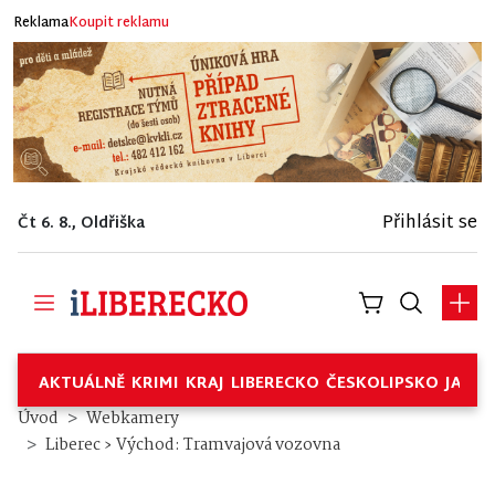
Reklama
Koupit reklamu
Přihlásit se
Čt 6. 8., Oldřiška
AKTUÁLNĚ
KRIMI
KRAJ
LIBERECKO
ČESKOLIPSKO
JABL
Úvod
Webkamery
Liberec › Východ: Tramvajová vozovna