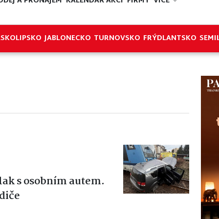
ODEJ A PRONÁJEM
KALENDÁŘ AKCÍ
FIRMY
VÍCE
ESKOLIPSKO
JABLONECKO
TURNOVSKO
FRÝDLANTSKO
SEMI
 vlak s osobním autem.
diče