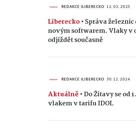
REDAKCE ILIBERECKO
12. 02. 2025
Liberecko
•
Správa železnic 
novým softwarem. Vlaky v 
odjíždět současně
REDAKCE ILIBERECKO
30. 12. 2024
Aktuálně
•
Do Žitavy se od 1
vlakem v tarifu IDOL