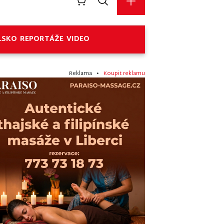
LSKO
REPORTÁŽE
VIDEO
Reklama •
Koupit reklamu