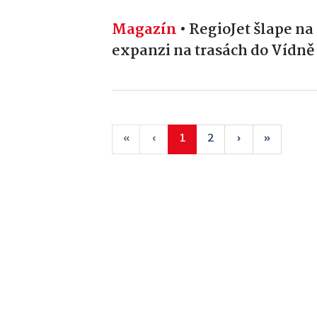
Magazín
•
RegioJet šlape na
expanzi na trasách do Vídně
«
‹
1
2
›
»