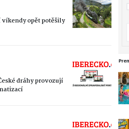
 víkendy opět potěšily
Pre
 České dráhy provozují
matizací