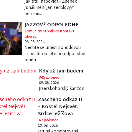
Jak titul napovídá - Zdeněk
Junák není jen seriálovým
hercem...
JAZZOVÉ ODPOLEDNE
Komunitní středisko Kontakt
Liberec
08. 08. 2026
Nechte se unést pohodovou
atmosférou letního odpoledne
plnéh...
Kdy už tam budem
365Jablonec
09. 08. 2026
Jizerskohorský šanzon
Zascheho odkaz II
– Kostel Nejsvět.
Srdce Ježíšova
365Jablonec
10. 08. 2026
Druhá komentovaná