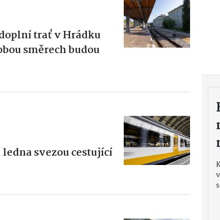
doplní trať v Hrádku
obou směrech budou
. ledna svezou cestující
v
s