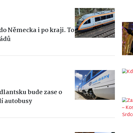
do Německa i po kraji. To
řádů
dlantsku bude zase o
dí autobusy