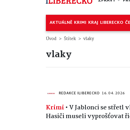
ZPRÁVY
PR
AKTUÁLNĚ
KRIMI
KRAJ
LIBERECKO
Č
Úvod
Štítek
vlaky
vlaky
REDAKCE ILIBERECKO
16. 04. 2026
Krimi
•
V Jablonci se střetl
Hasiči museli vyprošťovat ři