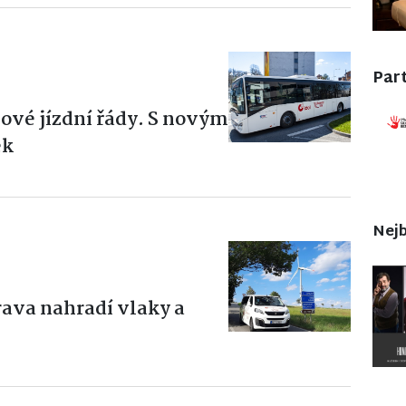
Part
nové jízdní řády. S novým
ek
Nejb
ava nahradí vlaky a