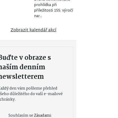
prohlídka při
příležitosti 155. výročí
nar...
Zobrazit kalendář akcí
Buďte v obraze s
naším denním
newsletterem
Každý den vám pošleme přehled
šeho důležitého do vaší e-mailové
chránky.
Souhlasím se
Zásadami