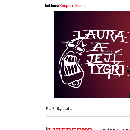
Reklama
Koupit reklamu
Pá 7. 8., Lada