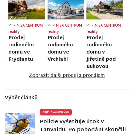
NISA CENTRUM
NISA CENTRUM
NISA CENTRUM
reality
reality
reality
Prodej
Prodej
Prodej
rodinného
rodinného
rodinného
domu ve
domu ve
domu v
Frýdlantu
Vrchlabí
Jiřetíně pod
Bukovou
Zobrazit další prodej a pronájem
Výběr článků
KRIMI
/
JABLONECKO
Policie vyšetřuje útok v
Tanvaldu. Po pobodání skončili