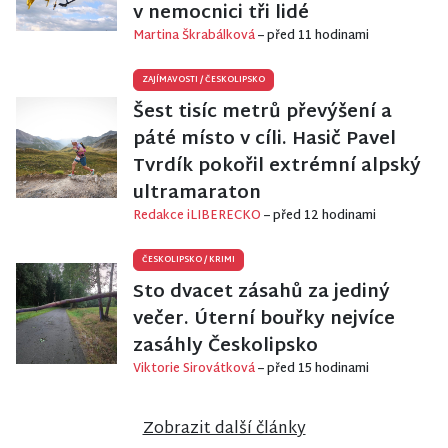
v nemocnici tři lidé
Martina Škrabálková
– před 11 hodinami
ZAJÍMAVOSTI
/
ČESKOLIPSKO
Šest tisíc metrů převýšení a
páté místo v cíli. Hasič Pavel
Tvrdík pokořil extrémní alpský
ultramaraton
Redakce iLIBERECKO
– před 12 hodinami
ČESKOLIPSKO
/
KRIMI
Sto dvacet zásahů za jediný
večer. Úterní bouřky nejvíce
zasáhly Českolipsko
Viktorie Sirovátková
– před 15 hodinami
Zobrazit další články