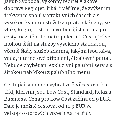
Jakub Svoboda, výkonný ředitel vlakové
dopravy RegioJet, říká: “Věříme, že zvýšením
frekvence spojů v atraktivních časech a s
vysokou kvalitou služeb za přátelské ceny, se
vlaky RegioJet stanou volbou číslo jedna pro
cesty mezi těmito metropolemi.” Cestující se
mohou těšit na služby vysokého standardu,
včetně škály služeb zdarma, jakými jsou káva,
voda, internetové připojení, či zábavní portál.
Nebude chybět ani exkluzivní palubní servis s
širokou nabídkou z palubního menu.
Cestující si mohou vybrat ze čtyř cestovních
tříd, kterými jsou Low Cost, Standard, Relax a
Business. Cena pro Low Cost začíná od 9 EUR.
Dále je možné cestovat od 11,9 EUR ve
velkoprostorových vozech Astra třídy