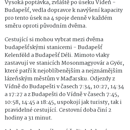
Vysoká poptávka, zvláště po úseku Vídeň -
Budapešť, vedla dopravce k navýšení kapacity
pro tento úsek na 4 spoje denně v každém
směru oproti původním dvěma.
Cestující si mohou vybrat mezi dvěma
budapešťskými stanicemi - Budapešť
Kelenföld a Budapešť Déli. Mimoto vlaky
zastavují ve stanicích Mosonmagyovár a Györ,
které patří k nejoblíbenějším a nejznámějším
lázeňským městům v Maďarsku. Odjezdy z
Vídně do Budapešti v časech 7:34, 10:27, 14:34
a 17:27 a z Budapešti do Vídně v časech 7:45,
10:58, 14:45 a 18:45, uspokojí jak turisty, tak i
pravidelné cestující. Cestovní doba činí 2
hodiny a 31 minut.