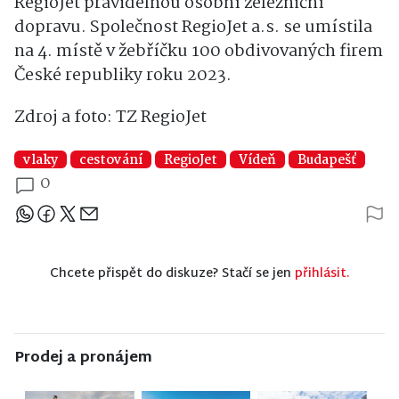
RegioJet pravidelnou osobní železniční
dopravu. Společnost RegioJet a.s. se umístila
na 4. místě v žebříčku 100 obdivovaných firem
České republiky roku 2023.
Zdroj a foto: TZ RegioJet
vlaky
cestování
RegioJet
Vídeň
Budapešť
0
Sdílejte článek
Chcete přispět do diskuze? Stačí se jen
přihlásit.
Prodej a pronájem