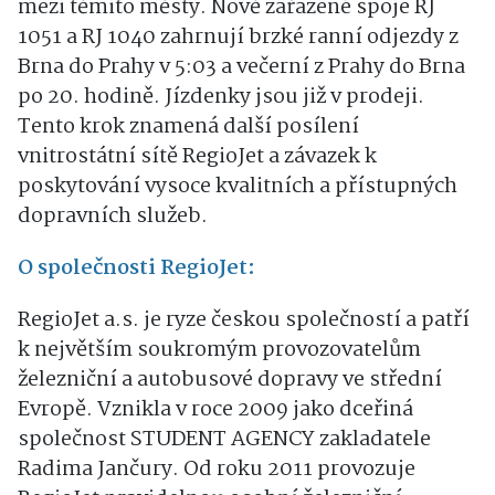
mezi těmito městy. Nově zařazené spoje RJ
1051 a RJ 1040 zahrnují brzké ranní odjezdy z
Brna do Prahy v 5:03 a večerní z Prahy do Brna
po 20. hodině. Jízdenky jsou již v prodeji.
Tento krok znamená další posílení
vnitrostátní sítě RegioJet a závazek k
poskytování vysoce kvalitních a přístupných
dopravních služeb.
O společnosti RegioJet:
RegioJet a.s. je ryze českou společností a patří
k největším soukromým provozovatelům
železniční a autobusové dopravy ve střední
Evropě. Vznikla v roce 2009 jako dceřiná
společnost STUDENT AGENCY zakladatele
Radima Jančury. Od roku 2011 provozuje