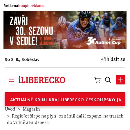
Reklama
Koupit reklamu
Přihlásit se
So 8. 8., Soběslav
AKTUÁLNĚ
KRIMI
KRAJ
LIBERECKO
ČESKOLIPSKO
JABL
Úvod
Magazín
RegioJet šlape na plyn: oznámil další expanzi na trasách
do Vídně a Budapešti