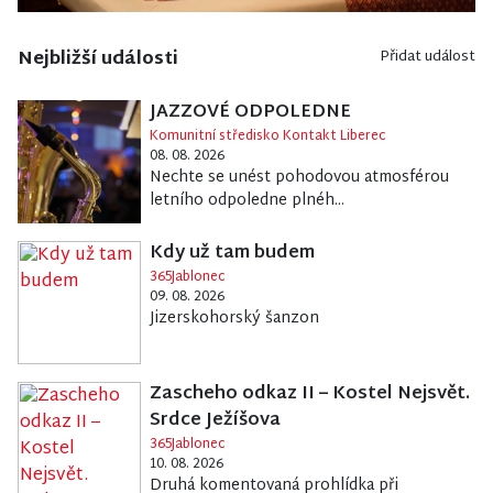
Nejbližší události
Přidat událost
×
JAZZOVÉ ODPOLEDNE
Komunitní středisko Kontakt Liberec
Přihlaste se k odběru zpráv do e-mailu, ať víte
08. 08. 2026
Nechte se unést pohodovou atmosférou
o všem důležitém.
letního odpoledne plnéh...
Váš e-mail
Kdy už tam budem
365Jablonec
Souhlasím se
Zásadami zpracování osobních
09. 08. 2026
údajů
pro zasílání novinek a obchodních sdělení
Jizerskohorský šanzon
Přihlásit odběr
Zascheho odkaz II – Kostel Nejsvět.
Srdce Ježíšova
365Jablonec
10. 08. 2026
Druhá komentovaná prohlídka při