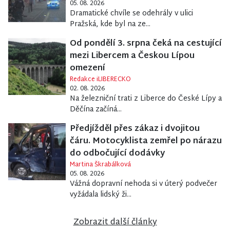
05. 08. 2026
Dramatické chvíle se odehrály v ulici
Pražská, kde byl na ze...
Od pondělí 3. srpna čeká na cestující
mezi Libercem a Českou Lípou
omezení
Redakce iLIBERECKO
02. 08. 2026
Na železniční trati z Liberce do České Lípy a
Děčína začíná...
Předjížděl přes zákaz i dvojitou
čáru. Motocyklista zemřel po nárazu
do odbočující dodávky
Martina Škrabálková
05. 08. 2026
Vážná dopravní nehoda si v úterý podvečer
vyžádala lidský ži...
Zobrazit další články