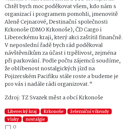
Chtěl bych moc poděkovat všem, kdo nám s
organizací i programem pomohli, jmenovitě
Aleně Cejnarové, Destinační společnosti
Krkonoše (DMO Krkonoše), ČD Cargo i
Libereckému kraji, který akci zaštítil finančně.
V neposlední řadě bych rád poděkoval
návštěvníkům za účast i trpělivost, zejména
při parkování. Podle počtu zájemců soudíme,
že oblíbenost nostalgických jízd na
Pojizerském Pacifiku stále roste a budeme je
pro vás i nadále rádi organizovat.“
Zdroj: TZ Svazek měst a obcí Krkonoše
Liberecký kraj
Krkonoše
železniční víkendy
vlaky
nostalgie
0