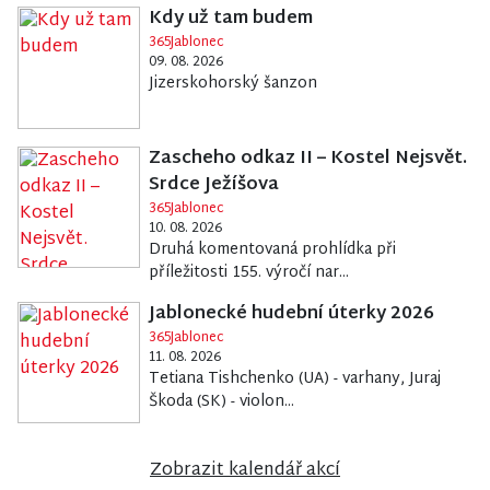
Kdy už tam budem
365Jablonec
09. 08. 2026
Jizerskohorský šanzon
Zascheho odkaz II – Kostel Nejsvět.
Srdce Ježíšova
365Jablonec
10. 08. 2026
Druhá komentovaná prohlídka při
příležitosti 155. výročí nar...
Jablonecké hudební úterky 2026
365Jablonec
11. 08. 2026
Tetiana Tishchenko (UA) - varhany, Juraj
Škoda (SK) - violon...
Zobrazit kalendář akcí