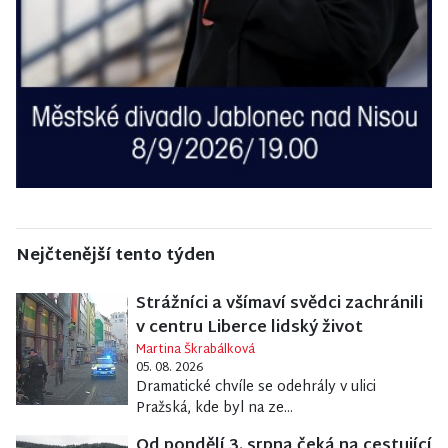
Nejčtenější tento týden
Strážníci a všímaví svědci zachránili
v centru Liberce lidský život
Martina Škrabálková
05. 08. 2026
Dramatické chvíle se odehrály v ulici
Pražská, kde byl na ze...
Od pondělí 3. srpna čeká na cestující