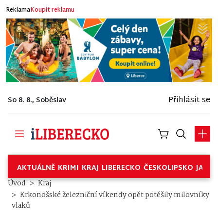
Reklama
Koupit reklamu
Přihlásit se
So 8. 8., Soběslav
AKTUÁLNĚ
KRIMI
KRAJ
LIBERECKO
ČESKOLIPSKO
JABL
Úvod
Kraj
Krkonošské železniční víkendy opět potěšily milovníky
vlaků