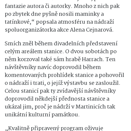
fantazie autora či autorky. Mnoho z nich pak
po zbytek dne pyšně nosili maminky a
tatínkové,“ popsala atmosféru na nádraží
spoluorganizátorka akce Alena Cejnarová.
Smích zněl během divadelních představení
celým areálem stanice. O dvou sobotách po
něm korzoval také sám hrabě Harrach. Ten
návštěvníky navíc doprovodil během
komentovaných prohlídek stanice a pohovořil
o nádraží i trati, o jejíž výstavbu se zasloužil.
Celou stanicí pak ty zvídavější návštěvníky
doprovodil někdejší přednosta stanice a
ukázal jim, proč je nádrží v Martinicích tak
unikátní kulturní památkou.
„Kvalitně připravený program oživuje