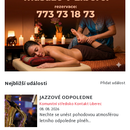
Nejbližší události
Přidat událost
JAZZOVÉ ODPOLEDNE
Komunitní středisko Kontakt Liberec
08. 08. 2026
Nechte se unést pohodovou atmosférou
letního odpoledne plnéh...