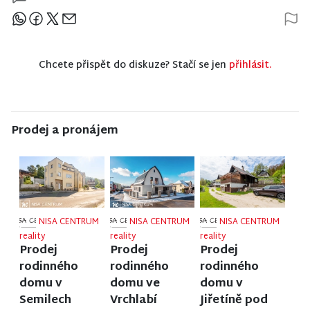
Sdílejte článek
Chcete přispět do diskuze? Stačí se jen
přihlásit.
Prodej a pronájem
NISA CENTRUM
NISA CENTRUM
NISA CENTRUM
reality
reality
reality
Prodej
Prodej
Prodej
rodinného
rodinného
rodinného
domu v
domu ve
domu v
Semilech
Vrchlabí
Jiřetíně pod