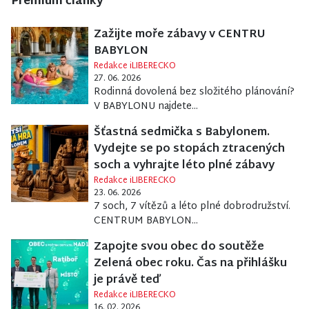
Premium články
Zažijte moře zábavy v CENTRU
BABYLON
Redakce iLIBERECKO
27. 06. 2026
Rodinná dovolená bez složitého plánování?
V BABYLONU najdete...
Šťastná sedmička s Babylonem.
Vydejte se po stopách ztracených
soch a vyhrajte léto plné zábavy
Redakce iLIBERECKO
23. 06. 2026
7 soch, 7 vítězů a léto plné dobrodružství.
CENTRUM BABYLON...
Zapojte svou obec do soutěže
Zelená obec roku. Čas na přihlášku
je právě teď
Redakce iLIBERECKO
16. 02. 2026