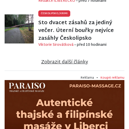
Redakce iLIBERECKO
– před 7 hodinami
ČESKOLIPSKO
/
KRIMI
Sto dvacet zásahů za jediný
večer. Úterní bouřky nejvíce
zasáhly Českolipsko
Viktorie Sirovátková
– před 10 hodinami
Zobrazit další články
Reklama •
Koupit reklamu