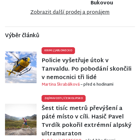
Bukovou
Zobrazit další prodej a pronájem
Výběr článků
KRIMI
/
JABLONECKO
Policie vyšetřuje útok v
Tanvaldu. Po pobodání skončili
v nemocnici tři lidé
Martina Škrabálková
– před 6 hodinami
ZAJÍMAVOSTI
/
ČESKOLIPSKO
Šest tisíc metrů převýšení a
páté místo v cíli. Hasič Pavel
Tvrdík pokořil extrémní alpský
ultramaraton