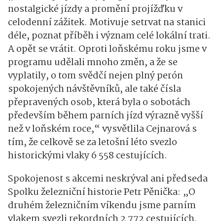
nostalgické jízdy a promění projížďku v
celodenní zážitek. Motivuje setrvat na stanici
déle, poznat příběh i význam celé lokální trati.
A opět se vrátit. Oproti loňskému roku jsme v
programu udělali mnoho změn, a že se
vyplatily, o tom svědčí nejen plný perón
spokojených návštěvníků, ale také čísla
přepravených osob, která byla o sobotách
především během parních jízd výrazně vyšší
než v loňském roce,“ vysvětlila Cejnarová s
tím, že celkově se za letošní léto svezlo
historickými vlaky 6 558 cestujících.
Spokojenost s akcemi neskrýval ani předseda
Spolku železniční historie Petr Pěnička: „O
druhém železničním víkendu jsme parním
vlakem svezli rekordních 2 772 cestujících.