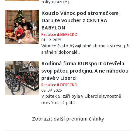
roky ukazuje j...
Kouzlo Vánoc pod stromečkem.
Darujte voucher z CENTRA
BABYLON
Redakce iLIBERECKO
01. 12. 2025
Vánoce často bývají plné shonu a stresu při
shánění dokonalé...
Rodinná firma KURsport otevřela
svoji pátou prodejnu. A ne náhodou
právě v Liberci
Redakce iLIBERECKO
08. 09. 2025
V pátek 5. září byla v Liberci slavnostně
otevřena již pátá...
Zobrazit další premium články