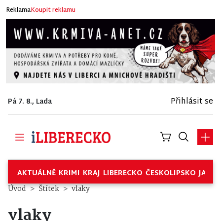
Reklama
Koupit reklamu
Přihlásit se
Pá 7. 8., Lada
AKTUÁLNĚ
KRIMI
KRAJ
LIBERECKO
ČESKOLIPSKO
JABL
Úvod
Štítek
vlaky
vlaky