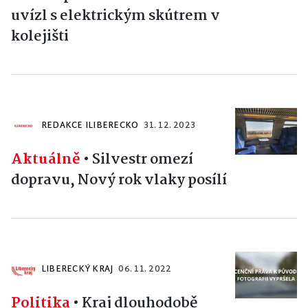
uvízl s elektrickým skútrem v
kolejišti
REDAKCE ILIBERECKO
31. 12. 2023
Aktuálně
•
Silvestr omezí
dopravu, Nový rok vlaky posílí
LIBERECKÝ KRAJ
06. 11. 2022
Politika
•
Kraj dlouhodobě