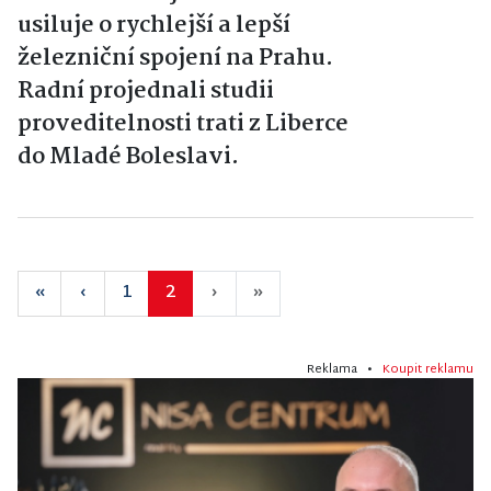
usiluje o rychlejší a lepší
železniční spojení na Prahu.
Radní projednali studii
proveditelnosti trati z Liberce
do Mladé Boleslavi.
«
‹
1
2
›
»
Reklama •
Koupit reklamu