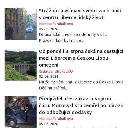
Strážníci a všímaví svědci zachránili
v centru Liberce lidský život
Martina Škrabálková
05. 08. 2026
Dramatické chvíle se odehrály v ulici
Pražská, kde byl na ze...
Od pondělí 3. srpna čeká na cestující
mezi Libercem a Českou Lípou
omezení
Redakce iLIBERECKO
02. 08. 2026
Na železniční trati z Liberce do České Lípy a
Děčína začíná...
Předjížděl přes zákaz i dvojitou
čáru. Motocyklista zemřel po nárazu
do odbočující dodávky
Martina Škrabálková
05. 08. 2026