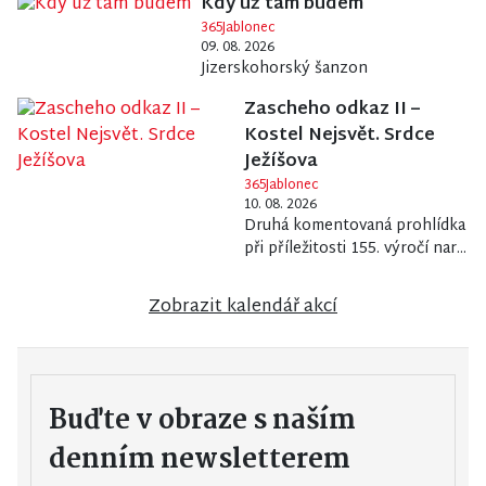
Kdy už tam budem
365Jablonec
09. 08. 2026
Jizerskohorský šanzon
Zascheho odkaz II –
Kostel Nejsvět. Srdce
Ježíšova
365Jablonec
10. 08. 2026
Druhá komentovaná prohlídka
při příležitosti 155. výročí nar...
Zobrazit kalendář akcí
Buďte v obraze s naším
denním newsletterem