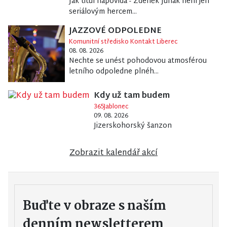
Jak titul napovídá - Zdeněk Junák není jen
seriálovým hercem...
JAZZOVÉ ODPOLEDNE
Komunitní středisko Kontakt Liberec
08. 08. 2026
Nechte se unést pohodovou atmosférou
letního odpoledne plnéh...
Kdy už tam budem
365Jablonec
09. 08. 2026
Jizerskohorský šanzon
Zobrazit kalendář akcí
Buďte v obraze s naším
denním newsletterem