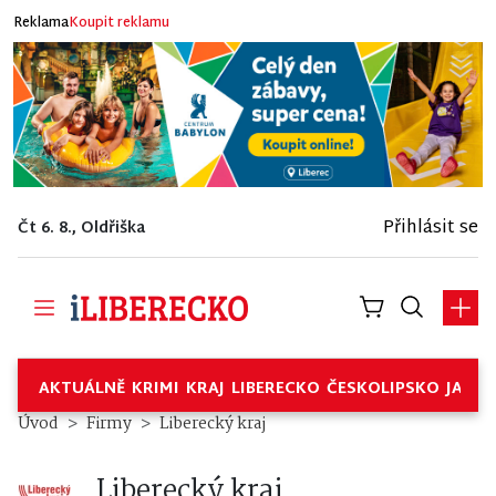
Reklama
Koupit reklamu
Přihlásit se
Čt 6. 8., Oldřiška
AKTUÁLNĚ
KRIMI
KRAJ
LIBERECKO
ČESKOLIPSKO
JABL
Liberecký kraj – Firmy
Úvod
Firmy
Liberecký kraj
Liberecký kraj