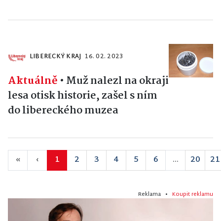
LIBERECKÝ KRAJ
16. 02. 2023
Aktuálně
•
Muž nalezl na okraji
lesa otisk historie, zašel s ním
do libereckého muzea
«
‹
1
2
3
4
5
6
...
20
21
Reklama •
Koupit reklamu