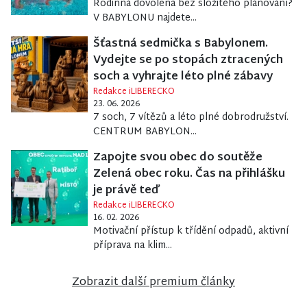
Rodinná dovolená bez složitého plánování?
V BABYLONU najdete...
Šťastná sedmička s Babylonem.
Vydejte se po stopách ztracených
soch a vyhrajte léto plné zábavy
Redakce iLIBERECKO
23. 06. 2026
7 soch, 7 vítězů a léto plné dobrodružství.
CENTRUM BABYLON...
Zapojte svou obec do soutěže
Zelená obec roku. Čas na přihlášku
je právě teď
Redakce iLIBERECKO
16. 02. 2026
Motivační přístup k třídění odpadů, aktivní
příprava na klim...
Zobrazit další premium články