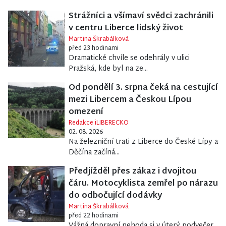
Strážníci a všímaví svědci zachránili
v centru Liberce lidský život
Martina Škrabálková
před 23 hodinami
Dramatické chvíle se odehrály v ulici
Pražská, kde byl na ze...
Od pondělí 3. srpna čeká na cestující
mezi Libercem a Českou Lípou
omezení
Redakce iLIBERECKO
02. 08. 2026
Na železniční trati z Liberce do České Lípy a
Děčína začíná...
Předjížděl přes zákaz i dvojitou
čáru. Motocyklista zemřel po nárazu
do odbočující dodávky
Martina Škrabálková
před 22 hodinami
Vážná dopravní nehoda si v úterý podvečer