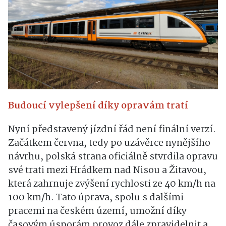
Budoucí vylepšení díky opravám tratí
Nyní představený jízdní řád není finální verzí.
Začátkem června, tedy po uzávěrce nynějšího
návrhu, polská strana oficiálně stvrdila opravu
své trati mezi Hrádkem nad Nisou a Žitavou,
která zahrnuje zvýšení rychlosti ze 40 km/h na
100 km/h. Tato úprava, spolu s dalšími
pracemi na českém území, umožní díky
časovým úsporám provoz dále zpravidelnit a