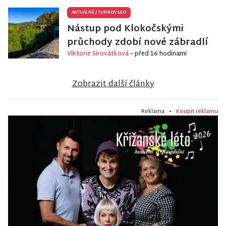
AKTUÁLNĚ
/
TURNOVSKO
Nástup pod Klokočskými
průchody zdobí nové zábradlí
Viktorie Sirovátková
– před 16 hodinami
Zobrazit další články
Reklama •
Koupit reklamu