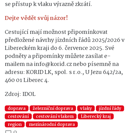
se přístup k vlaku výrazně zkrátí.
Dejte vědět svůj názor!
Cestující mají možnost připomínkovat
předložené návrhy jízdních řádů 2025/2026 v
Libereckém kraji do 6. července 2025. Své
podněty a připomínky můžete zasílat e-
mailem na info@korid.cz nebo písemně na
adresu: KORID LK, spol. s r.o., U Jezu 642/2a,
460 01 Liberec 4.
Zdroj: IDOL
doprava
železniční doprava
vlaky
jízdní řády
cestování
cestování vlakem
Liberecký kraj
region
mezinárodní doprava
0