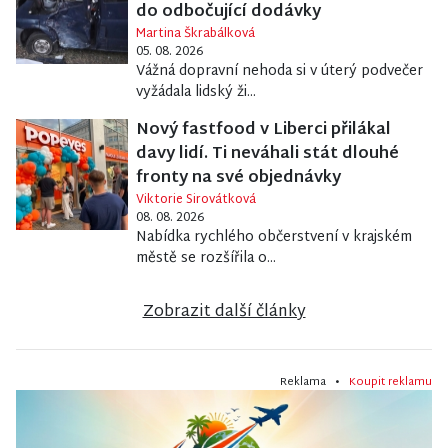
do odbočující dodávky
Martina Škrabálková
05. 08. 2026
Vážná dopravní nehoda si v úterý podvečer
vyžádala lidský ži...
Nový fastfood v Liberci přilákal
davy lidí. Ti neváhali stát dlouhé
fronty na své objednávky
Viktorie Sirovátková
08. 08. 2026
Nabídka rychlého občerstvení v krajském
městě se rozšířila o...
Zobrazit další články
Reklama •
Koupit reklamu