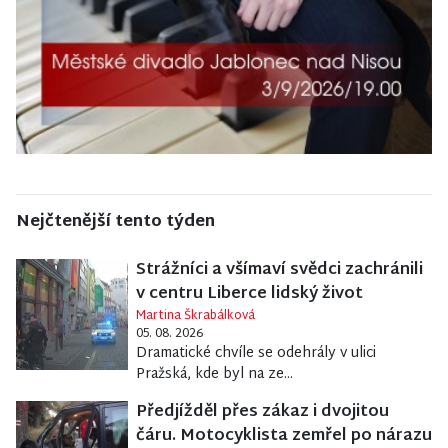
Nejčtenější tento týden
Strážníci a všímaví svědci zachránili
v centru Liberce lidský život
Martina Škrabálková
05. 08. 2026
Dramatické chvíle se odehrály v ulici
Pražská, kde byl na ze...
Předjížděl přes zákaz i dvojitou
čáru. Motocyklista zemřel po nárazu