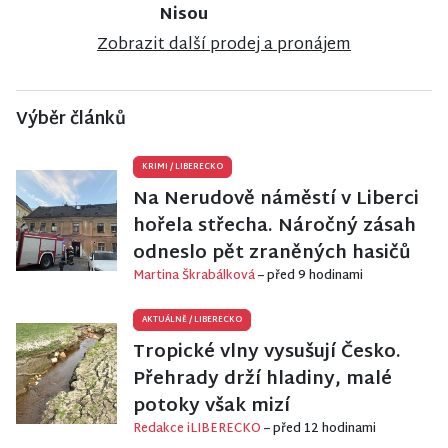
Nisou
Zobrazit další prodej a pronájem
Výběr článků
KRIMI
/
LIBERECKO
Na Nerudově náměstí v Liberci
hořela střecha. Náročný zásah
odneslo pět zraněných hasičů
Martina Škrabálková
– před 9 hodinami
AKTUÁLNĚ
/
LIBERECKO
Tropické vlny vysušují Česko.
Přehrady drží hladiny, malé
potoky však mizí
Redakce iLIBERECKO
– před 12 hodinami