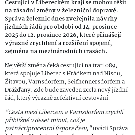
Cestující v Libereckém kraji se mohou těšit
na zásadní změny v železniční dopravě.
Správa železnic dnes zveřejnila návrhy
jízdních řádů pro období od 14. prosince
2025 do 12. prosince 2026, které přinášejí
výrazné zrychlení a rozšíření spojení,
zejména na mezinárodních trasách.
Největší změna čeká cestující na trati 089,
která spojuje Liberec s Hrádkem nad Nisou,
Žitavou, Varnsdorfem, Seifhennersdorfem a
Drážďany. Zde bude zaveden zcela nový jízdní
řád, který výrazně zefektivní cestování.
"Cesta mezi Libercem a Varnsdorfem zrychlí
přibližně o deset minut, což je
patnáctiprocentní úspora času,"
uvádí Správa