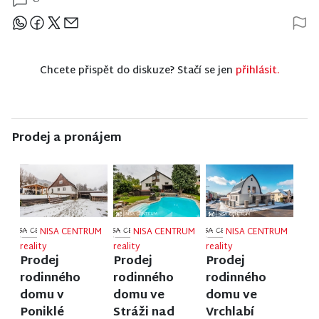
Sdílejte článek
Chcete přispět do diskuze? Stačí se jen
přihlásit.
Prodej a pronájem
NISA CENTRUM
NISA CENTRUM
NISA CENTRUM
reality
reality
reality
Prodej
Prodej
Prodej
rodinného
rodinného
rodinného
domu v
domu ve
domu ve
Poniklé
Stráži nad
Vrchlabí