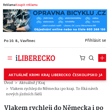
Reklama
Koupit reklamu
Přihlásit se
Po 10. 8., Vavřinec
AKTUÁLNĚ
KRIMI
KRAJ
LIBERECKO
ČESKOLIPSKO
JABL
/
Úvod
Aktuálně
Kraj
Vlakem rychleji do Německa i po kraji. To říká návrh
nových jízdních řádů
Vlakem rychleji do Německa i po