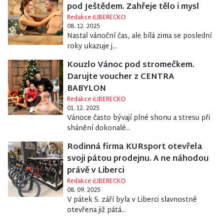
pod Ještědem. Zahřeje tělo i mysl
Redakce iLIBERECKO
08. 12. 2025
Nastal vánoční čas, ale bílá zima se poslední
roky ukazuje j...
Kouzlo Vánoc pod stromečkem.
Darujte voucher z CENTRA
BABYLON
Redakce iLIBERECKO
01. 12. 2025
Vánoce často bývají plné shonu a stresu při
shánění dokonalé...
Rodinná firma KURsport otevřela
svoji pátou prodejnu. A ne náhodou
právě v Liberci
Redakce iLIBERECKO
08. 09. 2025
V pátek 5. září byla v Liberci slavnostně
otevřena již pátá...