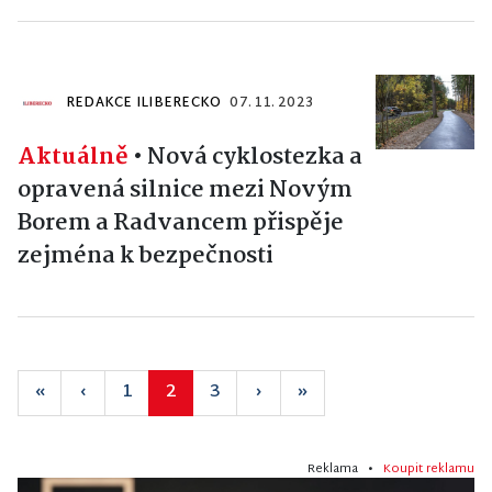
REDAKCE ILIBERECKO
07. 11. 2023
Aktuálně
•
Nová cyklostezka a
opravená silnice mezi Novým
Borem a Radvancem přispěje
zejména k bezpečnosti
«
‹
1
2
3
›
»
Reklama •
Koupit reklamu