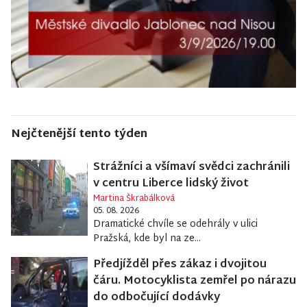
Nejčtenější tento týden
Strážníci a všímaví svědci zachránili
v centru Liberce lidský život
Martina Škrabálková
05. 08. 2026
Dramatické chvíle se odehrály v ulici
Pražská, kde byl na ze...
Předjížděl přes zákaz i dvojitou
čáru. Motocyklista zemřel po nárazu
do odbočující dodávky