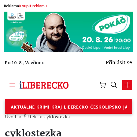
Reklama
Koupit reklamu
Přihlásit se
Po 10. 8., Vavřinec
AKTUÁLNĚ
KRIMI
KRAJ
LIBERECKO
ČESKOLIPSKO
JABL
Úvod
Štítek
cyklostezka
cyklostezka