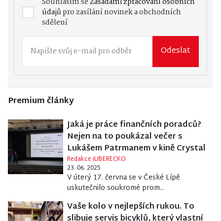
Souhlasím se
Zásadami zpracování osobních
údajů
pro zasílání novinek a obchodních
sdělení
Odeslat
Premium články
Jaká je práce finančních poradců?
Nejen na to poukázal večer s
Lukášem Patrmanem v kině Crystal
Redakce iLIBERECKO
23. 06. 2025
V úterý 17. června se v České Lípě
uskutečnilo soukromé prom...
Vaše kolo v nejlepších rukou. To
slibuje servis bicyklů, který vlastní