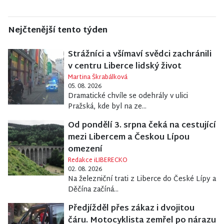
Nejčtenější tento týden
Strážníci a všímaví svědci zachránili
v centru Liberce lidský život
Martina Škrabálková
05. 08. 2026
Dramatické chvíle se odehrály v ulici
Pražská, kde byl na ze...
Od pondělí 3. srpna čeká na cestující
mezi Libercem a Českou Lípou
omezení
Redakce iLIBERECKO
02. 08. 2026
Na železniční trati z Liberce do České Lípy a
Děčína začíná...
Předjížděl přes zákaz i dvojitou
čáru. Motocyklista zemřel po nárazu