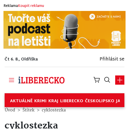
Reklama
Koupit reklamu
Přihlásit se
Čt 6. 8., Oldřiška
AKTUÁLNĚ
KRIMI
KRAJ
LIBERECKO
ČESKOLIPSKO
JABL
Úvod
Štítek
cyklostezka
cyklostezka