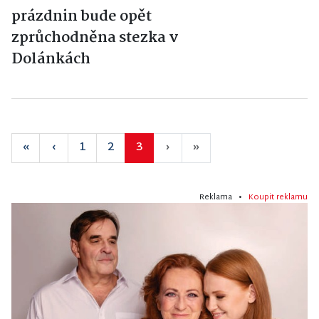
prázdnin bude opět
zprůchodněna stezka v
Dolánkách
«
‹
1
2
3
›
»
Reklama •
Koupit reklamu