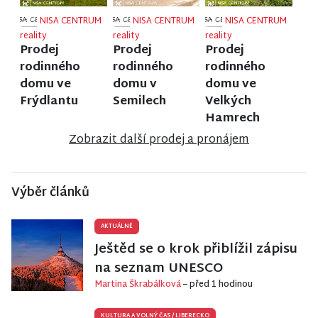
NISA CENTRUM
NISA CENTRUM
NISA CENTRUM
reality
reality
reality
Prodej
Prodej
Prodej
rodinného
rodinného
rodinného
domu ve
domu v
domu ve
Frýdlantu
Semilech
Velkých
Hamrech
Zobrazit další prodej a pronájem
Výběr článků
AKTUÁLNĚ
Ještěd se o krok přiblížil zápisu
na seznam UNESCO
Martina Škrabálková
– před 1 hodinou
KULTURA A VOLNÝ ČAS
/
LIBERECKO