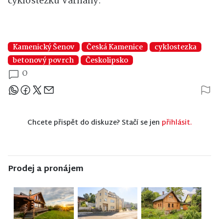
cyklostezku Varhany.
Kamenický Šenov
Česká Kamenice
cyklostezka
betonový povrch
Českolipsko
0
Sdílejte článek
Chcete přispět do diskuze? Stačí se jen
přihlásit.
Prodej a pronájem