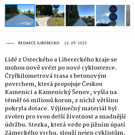
REDAKCE ILIBERECKO
22. 09. 2025
Lidé z Ústeckého a Libereckého kraje se
mohou nově svézt po nové cyklostezce.
Čtyřkilometrová trasa s betonovým
povrchem, která propojuje Českou
Kamenici a Kamenický Šenov, vyšla na
téměř 66 milionů korun, z nichž většinu
pokryla dotace. Výjimečný materiál byl
zvolen pro svou delší životnost a snadnější
údržbu. Stezka, která vede po jižním úpatí
Zámeckého vrchu, slouží nejen cyklistům,