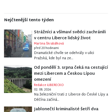
Nejčtenější tento týden
Strážníci a všímaví svědci zachránili
v centru Liberce lidský život
Martina Škrabálková
před 20 hodinami
Dramatické chvíle se odehrály v ulici
Pražská, kde byl na ze...
Od pondělí 3. srpna čeká na cestující
mezi Libercem a Českou Lípou
omezení
Redakce iLIBERECKO
02. 08. 2026
Na železniční trati z Liberce do České Lípy a
Děčína začíná...
Jablonečtí kriminalisté šetří dva