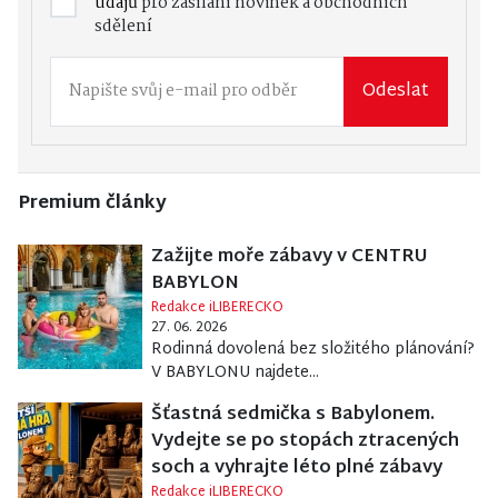
údajů
pro zasílání novinek a obchodních
sdělení
Odeslat
Premium články
Zažijte moře zábavy v CENTRU
BABYLON
Redakce iLIBERECKO
27. 06. 2026
Rodinná dovolená bez složitého plánování?
V BABYLONU najdete...
Šťastná sedmička s Babylonem.
Vydejte se po stopách ztracených
soch a vyhrajte léto plné zábavy
Redakce iLIBERECKO