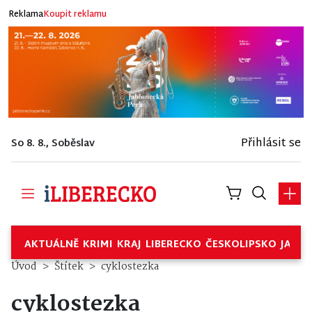
Reklama
Koupit reklamu
Přihlásit se
So 8. 8., Soběslav
AKTUÁLNĚ
KRIMI
KRAJ
LIBERECKO
ČESKOLIPSKO
JABL
Úvod
Štítek
cyklostezka
cyklostezka