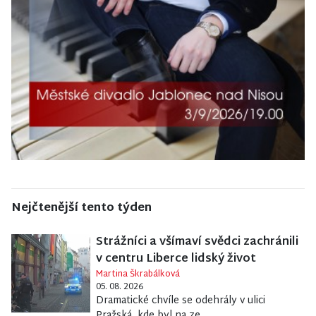
Nejčtenější tento týden
Strážníci a všímaví svědci zachránili
v centru Liberce lidský život
Martina Škrabálková
05. 08. 2026
Dramatické chvíle se odehrály v ulici
Pražská, kde byl na ze...