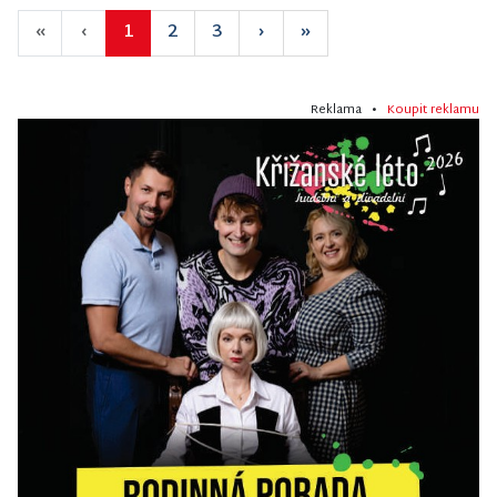
«
‹
1
2
3
›
»
Reklama •
Koupit reklamu