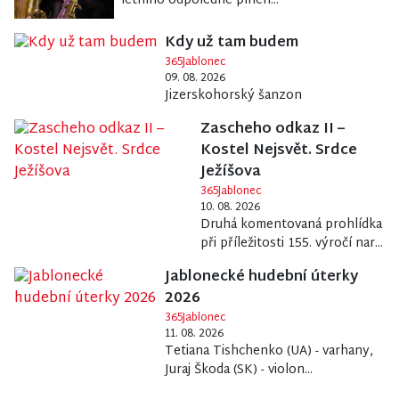
letního odpoledne plnéh...
Kdy už tam budem
365Jablonec
09. 08. 2026
Jizerskohorský šanzon
Zascheho odkaz II –
Kostel Nejsvět. Srdce
Ježíšova
365Jablonec
10. 08. 2026
Druhá komentovaná prohlídka
při příležitosti 155. výročí nar...
Jablonecké hudební úterky
2026
365Jablonec
11. 08. 2026
Tetiana Tishchenko (UA) - varhany,
Juraj Škoda (SK) - violon...