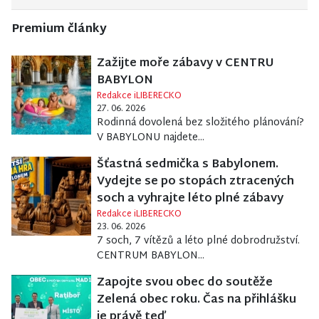
Premium články
Zažijte moře zábavy v CENTRU
BABYLON
Redakce iLIBERECKO
27. 06. 2026
Rodinná dovolená bez složitého plánování?
V BABYLONU najdete...
Šťastná sedmička s Babylonem.
Vydejte se po stopách ztracených
soch a vyhrajte léto plné zábavy
Redakce iLIBERECKO
23. 06. 2026
7 soch, 7 vítězů a léto plné dobrodružství.
CENTRUM BABYLON...
Zapojte svou obec do soutěže
Zelená obec roku. Čas na přihlášku
je právě teď