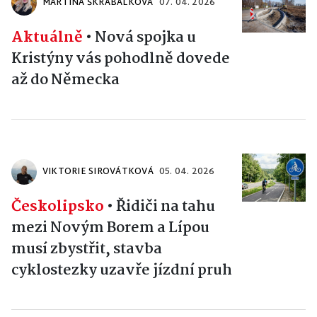
MARTINA ŠKRABÁLKOVÁ
07. 04. 2026
Aktuálně
•
Nová spojka u
Kristýny vás pohodlně dovede
až do Německa
VIKTORIE SIROVÁTKOVÁ
05. 04. 2026
Českolipsko
•
Řidiči na tahu
mezi Novým Borem a Lípou
musí zbystřit, stavba
cyklostezky uzavře jízdní pruh