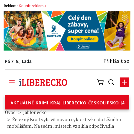
Reklama
Koupit reklamu
Přihlásit se
Pá 7. 8., Lada
AKTUÁLNĚ
KRIMI
KRAJ
LIBERECKO
ČESKOLIPSKO
JABL
Úvod
Jablonecko
Železný Brod vybavil novou cyklostezku do Líšného
mobiliářem. Na sedmi místech vznikla odpočívadla