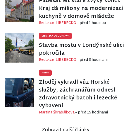
Padesát let staré zvyky končí.
Kraj dá miliony na modernizaci
kuchyně v domově mládeže
Redakce iLIBERECKO
– před 1 hodinou
LIBERECKO
/
DOPRAVA
Stavba mostu v Londýnské ulici
pokročila
Redakce iLIBERECKO
– před 3 hodinami
KRIMI
Zloděj vykradl vůz Horské
služby, záchranářům odnesl
zdravotnický batoh i lezecké
vybavení
Martina Škrabálková
– před 15 hodinami
Zobrazit další články