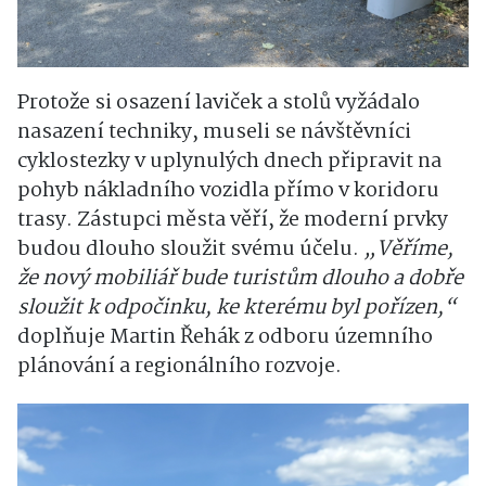
Protože si osazení laviček a stolů vyžádalo
nasazení techniky, museli se návštěvníci
cyklostezky v uplynulých dnech připravit na
pohyb nákladního vozidla přímo v koridoru
trasy. Zástupci města věří, že moderní prvky
budou dlouho sloužit svému účelu.
„Věříme,
že nový mobiliář bude turistům dlouho a dobře
sloužit k odpočinku, ke kterému byl pořízen,“
doplňuje Martin Řehák z odboru územního
plánování a regionálního rozvoje.