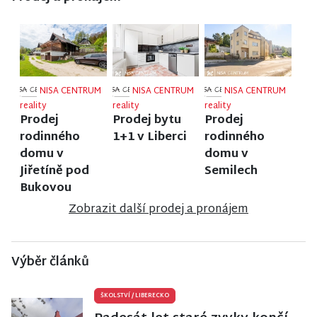
NISA CENTRUM
NISA CENTRUM
NISA CENTRUM
reality
reality
reality
Prodej
Prodej bytu
Prodej
rodinného
1+1 v Liberci
rodinného
domu v
domu v
Jiřetíně pod
Semilech
Bukovou
Zobrazit další prodej a pronájem
Výběr článků
ŠKOLSTVÍ
/
LIBERECKO