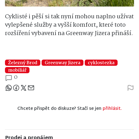
Cyklisté i pěší si tak nyní mohou naplno užívat
vylepšené služby a vyšší komfort, které toto
rozšíření vybavení na Greenway Jizera přináší.
Železný Brod
Greenway Jizera
cyklostezka
mobiliář
0
Sdílejte článek
Chcete přispět do diskuze? Stačí se jen
přihlásit.
Prodej a pronájem