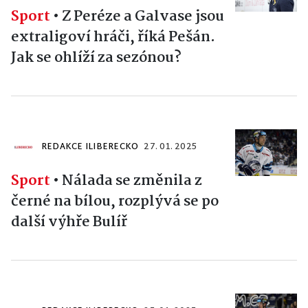
Sport
•
Z Peréze a Galvase jsou
extraligoví hráči, říká Pešán.
Jak se ohlíží za sezónou?
REDAKCE ILIBERECKO
27. 01. 2025
Sport
•
Nálada se změnila z
černé na bílou, rozplývá se po
další výhře Bulíř