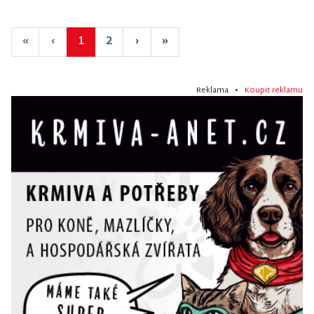
«
‹
1
2
›
»
Reklama •
Koupit reklamu