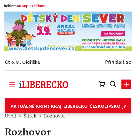
Reklama
Koupit reklamu
Přihlásit se
Čt 6. 8., Oldřiška
AKTUÁLNĚ
KRIMI
KRAJ
LIBERECKO
ČESKOLIPSKO
JABL
Úvod
Štítek
Rozhovor
Rozhovor