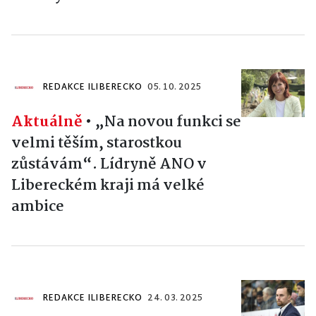
REDAKCE ILIBERECKO
05. 10. 2025
Aktuálně
•
„Na novou funkci se
velmi těším, starostkou
zůstávám“. Lídryně ANO v
Libereckém kraji má velké
ambice
REDAKCE ILIBERECKO
24. 03. 2025