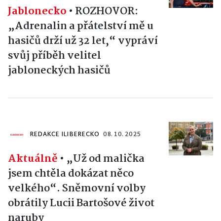
Jablonecko
•
ROZHOVOR:
„Adrenalin a přátelství mě u
hasičů drží už 32 let,“ vypráví
svůj příběh velitel
jabloneckých hasičů
REDAKCE ILIBERECKO
08. 10. 2025
Aktuálně
•
„Už od malička
jsem chtěla dokázat něco
velkého“. Sněmovní volby
obrátily Lucii Bartošové život
naruby