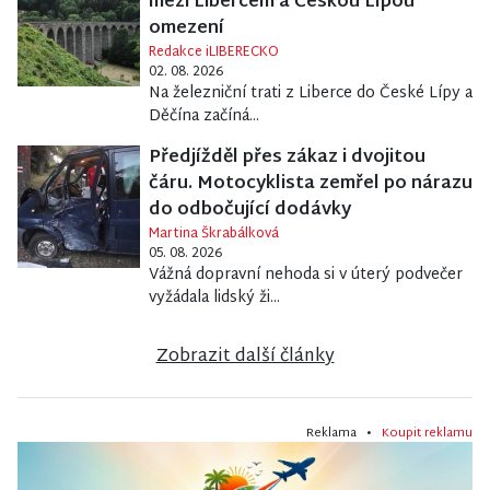
mezi Libercem a Českou Lípou
omezení
Redakce iLIBERECKO
02. 08. 2026
Na železniční trati z Liberce do České Lípy a
Děčína začíná...
Předjížděl přes zákaz i dvojitou
čáru. Motocyklista zemřel po nárazu
do odbočující dodávky
Martina Škrabálková
05. 08. 2026
Vážná dopravní nehoda si v úterý podvečer
vyžádala lidský ži...
Zobrazit další články
Reklama •
Koupit reklamu