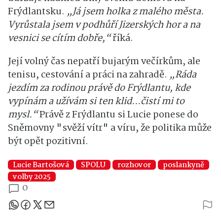
Frýdlantsku.
„Já jsem holka z malého města.
Vyrůstala jsem v podhůří Jizerských hor a na
vesnici se cítím dobře,“
říká.
Její volný čas nepatří bujarým večírkům, ale
tenisu, cestování a práci na zahradě.
„Ráda
jezdím za rodinou právě do Frýdlantu, kde
vypínám a užívám si ten klid...čistí mi to
mysl.“
Právě z Frýdlantu si Lucie ponese do
Sněmovny "svěží vítr" a víru, že politika může
být opět pozitivní.
Lucie Bartošová
SPOLU
rozhovor
poslankyně
volby 2025
0
Sdílejte článek