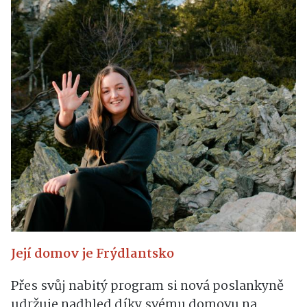
Její domov je Frýdlantsko
Přes svůj nabitý program si nová poslankyně
udržuje nadhled díky svému domovu na