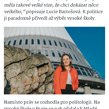
měla takové velké vize, že chci dokázat něco
velkého,“
popisuje Lucie Bartošová. K politice
ji paradoxně přivedl až výběr vysoké školy.
Namísto práv se rozhodla pro politologii. Na
vysoké škole v Praze se pak přidala k Mladé