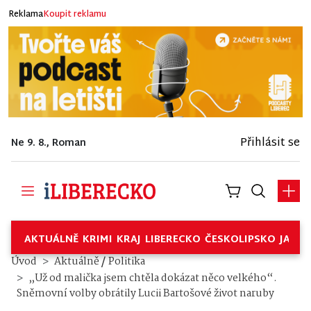
Reklama
Koupit reklamu
Přihlásit se
Ne 9. 8., Roman
AKTUÁLNĚ
KRIMI
KRAJ
LIBERECKO
ČESKOLIPSKO
JABL
/
Úvod
Aktuálně
Politika
„Už od malička jsem chtěla dokázat něco velkého“.
Sněmovní volby obrátily Lucii Bartošové život naruby