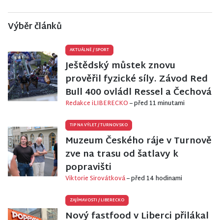
Výběr článků
AKTUÁLNĚ
/
SPORT
Ještědský můstek znovu
prověřil fyzické síly. Závod Red
Bull 400 ovládl Ressel a Čechová
Redakce iLIBERECKO
– před 11 minutami
TIP NA VÝLET
/
TURNOVSKO
Muzeum Českého ráje v Turnově
zve na trasu od šatlavy k
popravišti
Viktorie Sirovátková
– před 14 hodinami
ZAJÍMAVOSTI
/
LIBERECKO
Nový fastfood v Liberci přilákal