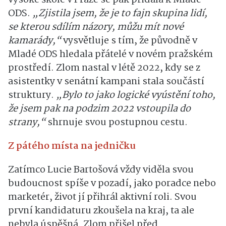
ODS.
„Zjistila jsem, že je to fajn skupina lidí,
se kterou sdílím názory, můžu mít nové
kamarády,“
vysvětluje s tím, že původně v
Mladé ODS hledala přátelé v novém pražském
prostředí. Zlom nastal v létě 2022, kdy se z
asistentky v senátní kampani stala součástí
struktury.
„Bylo to jako logické vyústění toho,
že jsem pak na podzim 2022 vstoupila do
strany,“
shrnuje svou postupnou cestu.
Z pátého místa na jedničku
Zatímco Lucie Bartošová vždy viděla svou
budoucnost spíše v pozadí, jako poradce nebo
marketér, život jí přihrál aktivní roli. Svou
první kandidaturu zkoušela na kraj, ta ale
nebyla úspěšná. Zlom přišel před