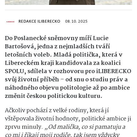
REDAKCE ILIBERECKO
08. 10. 2025
Do Poslanecké sněmovny míří Lucie
Bartošová, jedna z nejmladších tváří
letošních voleb. Mladá politička, která v
Libereckém kraji kandidovala za koalici
SPOLU, sdílela v rozhovoru pro iLIBERECKO
svůj životní příběh – od snu o studiu práv a
náhodného objevu politologie až po ambice
změnit českou politickou kulturu.
Ačkoliv pochází z velké rodiny, která jí
vštěpovala životní hodnoty, politické ambice ji
zprvu minuly.
„Od malička, co si pamatuju a
co mi i říkají moji rodiče, tak jsem vždycky