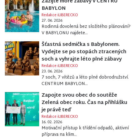
Zažijte moře zábavy v CENTRU
BABYLON
Redakce iLIBERECKO
27. 06. 2026
Rodinná dovolená bez složitého plánování?
V BABYLONU najdete...
Šťastná sedmička s Babylonem.
Vydejte se po stopách ztracených
soch a vyhrajte léto plné zábavy
Redakce iLIBERECKO
23. 06. 2026
7 soch, 7 vítězů a léto plné dobrodružství.
CENTRUM BABYLON...
Zapojte svou obec do soutěže
Zelená obec roku. Čas na přihlášku
je právě teď
Redakce iLIBERECKO
16. 02. 2026
Motivační přístup k třídění odpadů, aktivní
příprava na klim...