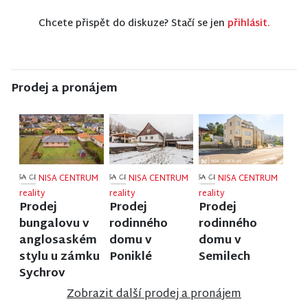
Chcete přispět do diskuze? Stačí se jen
přihlásit.
Prodej a pronájem
NISA CENTRUM
NISA CENTRUM
NISA CENTRUM
reality
reality
reality
Prodej
Prodej
Prodej
bungalovu v
rodinného
rodinného
anglosaském
domu v
domu v
stylu u zámku
Poniklé
Semilech
Sychrov
Zobrazit další prodej a pronájem