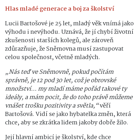
Hlas mladé generace a boj za školství
Lucii Bartošové je 25 let, mladý věk vnímá jako
výhodu i nevýhodu. Uznává, že jí chybí životní
zkušenosti starších kolegů, ale zároveň
zdůrazňuje, že Sněmovna musí zastupovat
celou společnost, včetně mladých.
„Nás teď ve Sněmovně, pokud počítám
správně, je 12 pod 30 let, což je obrovské
množství... my mladí máme pořád takové ty
ideály, a mám pocit, že do toho právě můžeme
vnášet trošku pozitivity a světla,“
věří
Bartošová. Vidí se jako hybatelka změn, která
chce, aby se zkrátka lidem jakoby dobře žilo.
Její hlavní ambicí je školství, kde chce