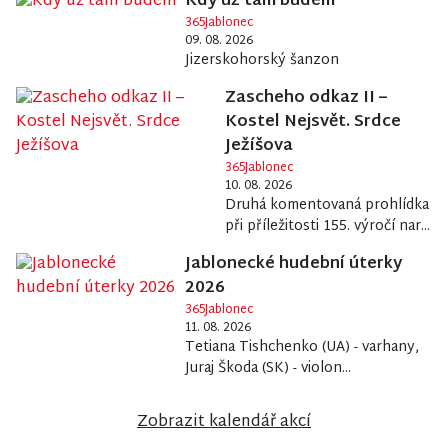
Kdy už tam budem
365Jablonec
09. 08. 2026
Jizerskohorský šanzon
Zascheho odkaz II –
Kostel Nejsvět. Srdce
Ježíšova
365Jablonec
10. 08. 2026
Druhá komentovaná prohlídka
při příležitosti 155. výročí nar...
Jablonecké hudební úterky
2026
365Jablonec
11. 08. 2026
Tetiana Tishchenko (UA) - varhany,
Juraj Škoda (SK) - violon...
Zobrazit kalendář akcí