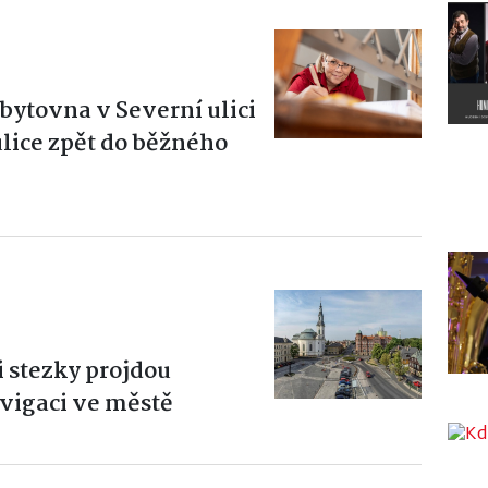
ytovna v Severní ulici
ulice zpět do běžného
i stezky projdou
vigaci ve městě