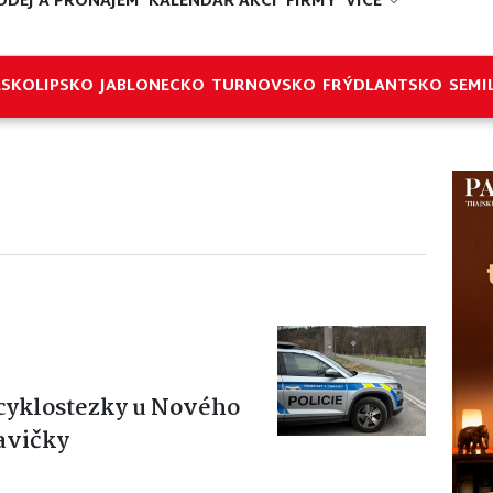
ODEJ A PRONÁJEM
KALENDÁŘ AKCÍ
FIRMY
VÍCE
ESKOLIPSKO
JABLONECKO
TURNOVSKO
FRÝDLANTSKO
SEMI
Z cyklostezky u Nového
avičky