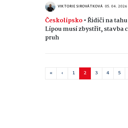
VIKTORIE SIROVÁTKOVÁ
05. 04. 2026
Českolipsko
•
Řidiči na ta
Lípou musí zbystřit, stavba 
pruh
«
‹
1
2
3
4
5