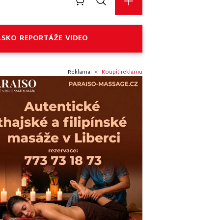
LSKO
REPORTÁŽE
VIDEO
Reklama •
Koupit reklamu