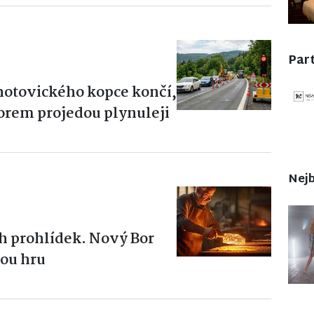
Part
hotovického kopce končí,
Borem projedou plynuleji
Nejb
 prohlídek. Nový Bor
ou hru