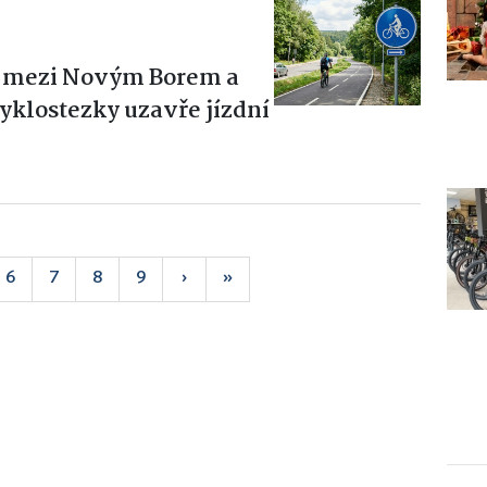
hu mezi Novým Borem a
cyklostezky uzavře jízdní
6
7
8
9
›
»