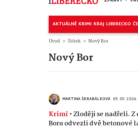
ZPRÁVY
PR
AKTUÁLNĚ
KRIMI
KRAJ
LIBERECKO
Č
Úvod
Štítek
Nový Bor
Nový Bor
MARTINA ŠKRABÁLKOVÁ
05. 05. 2026
Krimi
•
Zloději se nadřeli. 
Boru odvezli dvě betonové l