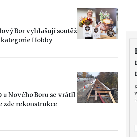
Nový Bor vyhlašují soutěž
 kategorie Hobby
9 u Nového Boru se vrátil
v
s
e zde rekonstrukce