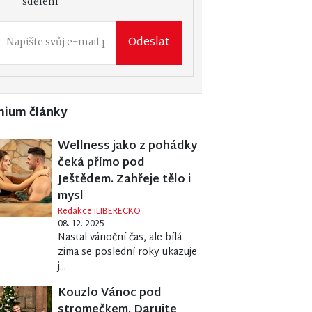
sdělení
Odeslat
mium články
Wellness jako z pohádky
čeká přímo pod
Ještědem. Zahřeje tělo i
mysl
Redakce iLIBERECKO
08. 12. 2025
Nastal vánoční čas, ale bílá
zima se poslední roky ukazuje
j...
Kouzlo Vánoc pod
stromečkem. Darujte