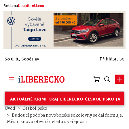
Reklama
Koupit reklamu
Přihlásit se
So 8. 8., Soběslav
AKTUÁLNĚ
KRIMI
KRAJ
LIBERECKO
ČESKOLIPSKO
JABL
Úvod
Českolipsko
Budoucí podoba novoborské sokolovny se dál formuje.
Město znovu otevírá debatu s veřejností