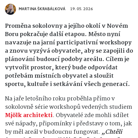
MARTINA ŠKRABÁLKOVÁ
19. 05. 2026
Proměna sokolovny a jejího okolí v Novém
Boru pokračuje další etapou. Město nyní
navazuje na jarní participativní workshopy
a znovu vyzývá obyvatele, aby se zapojili do
plánování budoucí podoby areálu. Cílem je
vytvořit prostor, který bude odpovídat
potřebám místních obyvatel a sloužit
sportu, kultuře i setkávání všech generací.
Na jaře letošního roku proběhla přímo v
sokolovně série workshopů vedených studiem
Mjölk architekti
. Obyvatelé zde mohli sdílet
své nápady, připomínky i představy o tom, jak
by měl areál v budoucnu fungovat.
„Chtěli