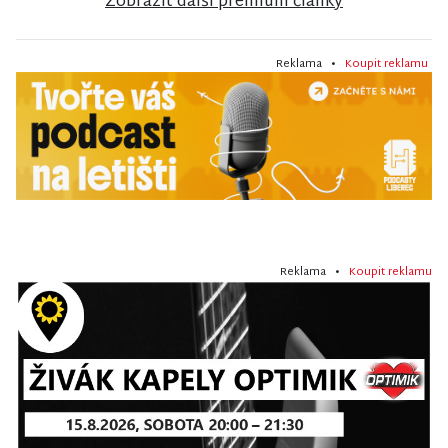
Zobrazit další premium články
Reklama •
Koupit reklamu
Reklama •
Koupit reklamu