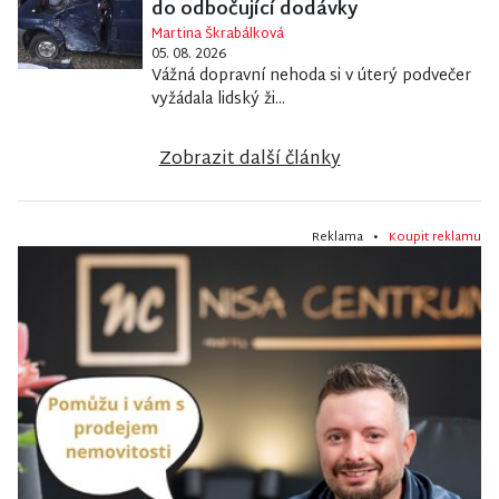
do odbočující dodávky
Martina Škrabálková
05. 08. 2026
Vážná dopravní nehoda si v úterý podvečer
vyžádala lidský ži...
Zobrazit další články
Reklama •
Koupit reklamu