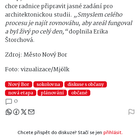
chce radnice připravit jasné zadání pro
architektonickou studii.
„Smyslem celého
procesu je najít rovnováhu, aby areál fungoval
a byl živý po celý den,“
doplnila
Erika
Štorchová
.
Zdroj: Město Nový Bor
Foto: vizualizace/Mjölk
Nový Bor
sokolovna
diskuse s občany
nová etapa
plánování
občané
0
Sdílejte článek
Chcete přispět do diskuze? Stačí se jen
přihlásit.