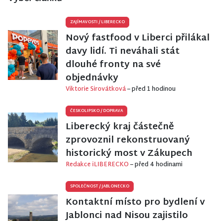
ZAJÍMAVOSTI
/
LIBERECKO
Nový fastfood v Liberci přilákal
davy lidí. Ti neváhali stát
dlouhé fronty na své
objednávky
Viktorie Sirovátková
– před 1 hodinou
ČESKOLIPSKO
/
DOPRAVA
Liberecký kraj částečně
zprovoznil rekonstruovaný
historický most v Zákupech
Redakce iLIBERECKO
– před 4 hodinami
SPOLEČNOST
/
JABLONECKO
Kontaktní místo pro bydlení v
Jablonci nad Nisou zajistilo