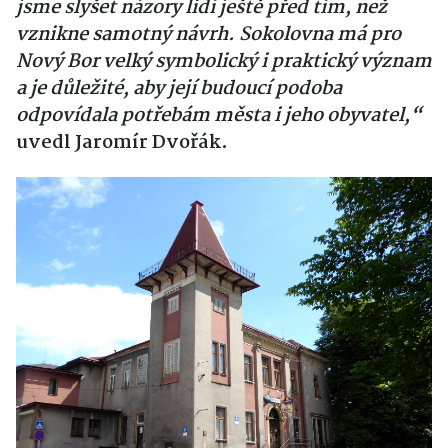
jsme slyšet názory lidí ještě před tím, než
vznikne samotný návrh. Sokolovna má pro
Nový Bor velký symbolický i praktický význam
a je důležité, aby její budoucí podoba
odpovídala potřebám města i jeho obyvatel,
“
uvedl
Jaromír Dvořák
.