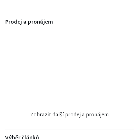
Prodej a pronájem
NISA CENTRUM
NISA CENTRUM
NISA CENTRUM
reality
reality
reality
Prodej
Prodej bytu
Prodej
rodinného
2+1 v Jilemnici
činžovního
domu ve
domu v
Vrchlabí
Jablonci nad
Nisou
Zobrazit další prodej a pronájem
Výběr článků