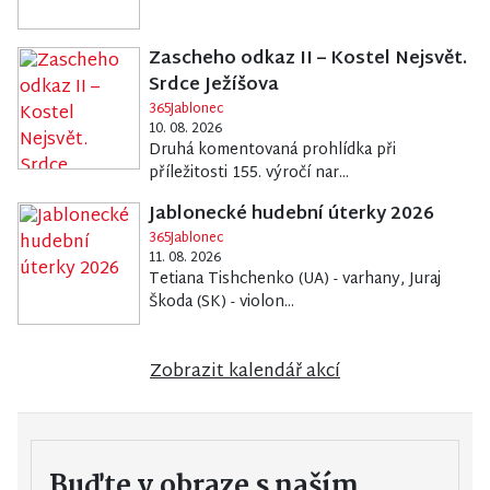
Zascheho odkaz II – Kostel Nejsvět.
Srdce Ježíšova
365Jablonec
10. 08. 2026
Druhá komentovaná prohlídka při
příležitosti 155. výročí nar...
Jablonecké hudební úterky 2026
365Jablonec
11. 08. 2026
Tetiana Tishchenko (UA) - varhany, Juraj
Škoda (SK) - violon...
Zobrazit kalendář akcí
Buďte v obraze s naším