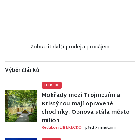
reality
reality
reality
Prodej
Prodej
Prodej
bungalovu v
rodinného
rodinného
anglosaském
domu v
domu v
stylu u zámku
Jiřetíně pod
Semilech
Sychrov
Bukovou
Zobrazit další prodej a pronájem
Výběr článků
LIBERECKO
Mokřady mezi Trojmezím a
Kristýnou mají opravené
chodníky. Obnova stála město
milion
Redakce iLIBERECKO
– před 7 minutami