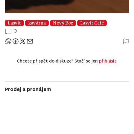
Lasvit
kavárna
Nový Bor
Lasvit Café
0
Sdílejte článek
Chcete přispět do diskuze? Stačí se jen
přihlásit.
Prodej a pronájem
NISA CENTRUM
NISA CENTRUM
NISA CENTRUM