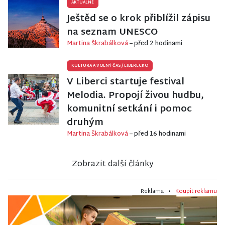
AKTUÁLNĚ
Ještěd se o krok přiblížil zápisu
na seznam UNESCO
Martina Škrabálková
– před 2 hodinami
KULTURA A VOLNÝ ČAS
/
LIBERECKO
V Liberci startuje festival
Melodia. Propojí živou hudbu,
komunitní setkání i pomoc
druhým
Martina Škrabálková
– před 16 hodinami
Zobrazit další články
Reklama •
Koupit reklamu