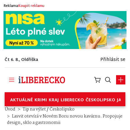
Reklama
Koupit reklamu
Přihlásit se
Čt 6. 8., Oldřiška
AKTUÁLNĚ
KRIMI
KRAJ
LIBERECKO
ČESKOLIPSKO
JABL
/
Úvod
Tip na výlet
Českolipsko
Lasvit otevírá v Novém Boru novou kavárnu. Propojuje
design, sklo a gastronomii