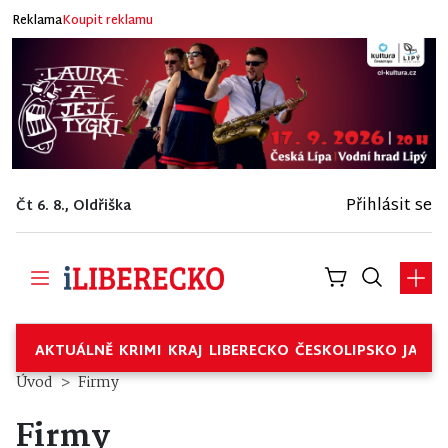
Reklama
Koupit reklamu
Přihlásit se
Čt 6. 8., Oldřiška
AKTUÁLNĚ
KRIMI
KRAJ
LIBERECKO
ČESKOLIPSKO
JABL
Úvod
Firmy
Firmy