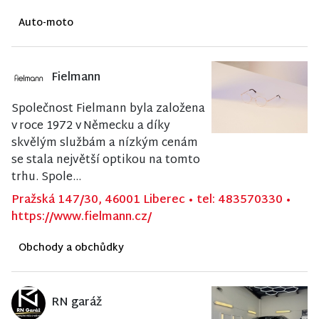
Auto-moto
Fielmann
Společnost Fielmann byla založena
v roce 1972 v Německu a díky
skvělým službám a nízkým cenám
se stala největší optikou na tomto
trhu. Spole...
Pražská 147/30, 46001 Liberec
•
tel: 483570330
•
https://www.fielmann.cz/
Obchody a obchůdky
RN garáž