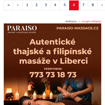
«
‹
1
2
3
4
5
6
7
8
›
Reklama •
Koupit reklamu