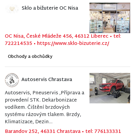
Sklo a bižuterie OC Nisa
OC Nisa, České Mládeže 456, 46312 Liberec
•
tel:
722214535
•
https://www.sklo-bizuterie.cz/
Obchody a obchůdky
Autoservis Chrastava
Autoservis, Pneuservis ,Příprava a
provedení STK. Dekarbonizace
vodíkem. Čištění brzdových
systému rázovým tlakem. Brzdy,
Klimatizace, Dezin...
Barandov 252, 46331 Chrastava
•
tel: 776133331