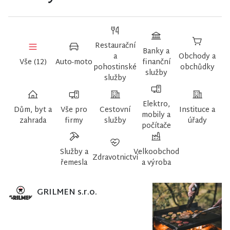
Restaurační
Banky a
a
Obchody a
Vše (12)
Auto-moto
finanční
pohostinské
obchůdky
služby
služby
Elektro,
Dům, byt a
Vše pro
Cestovní
Instituce a
mobily a
zahrada
firmy
služby
úřady
počítače
Služby a
Velkoobchod
Zdravotnictví
řemesla
a výroba
GRILMEN s.r.o.