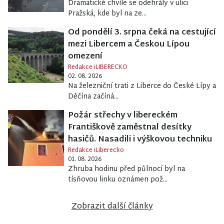
Dramatické chvíle se odehrály v ulici
Pražská, kde byl na ze...
Od pondělí 3. srpna čeká na cestující
mezi Libercem a Českou Lípou
omezení
Redakce iLIBERECKO
02. 08. 2026
Na železniční trati z Liberce do České Lípy a
Děčína začíná...
Požár střechy v libereckém
Františkově zaměstnal desítky
hasičů. Nasadili i výškovou techniku
Redakce iLiberecko
01. 08. 2026
Zhruba hodinu před půlnocí byl na
tísňovou linku oznámen pož...
Zobrazit další články