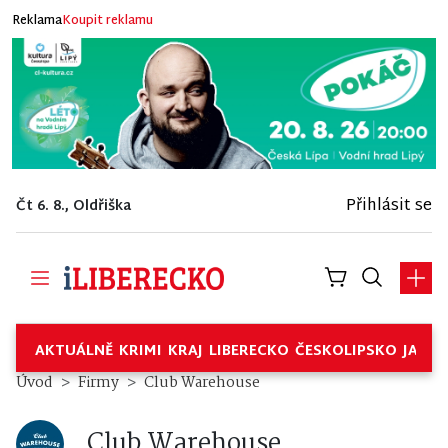
Reklama
Koupit reklamu
Přihlásit se
Čt 6. 8., Oldřiška
AKTUÁLNĚ
KRIMI
KRAJ
LIBERECKO
ČESKOLIPSKO
JABL
Club Warehouse – Firmy
Úvod
Firmy
Club Warehouse
Club Warehouse