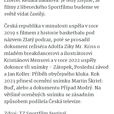
Liberec Renata Balašová. Je tedy zřejmé, že
filmy z libereckého Sportfilmu budeme ve
světě vídat častěji.
Česká republika v minulosti uspěla v roce
2019 s filmem z historie basketbalu pod
názvem Zlatý podraz, poté se prosadil
dokument režiséra Adolfa Ziky Mr. Kriss o
mladém breakdancerovi a ilustrátorovi
Kristiánovi Mensovi a v roce 2022 uspěly
dokonce tři snímky - Zátopek, Poslední závod
a Jan Koller: Příběh obyčejného kluka. Rok
2023 přinesl ocenění snímku Martin Škrtel:
Buď, alebo a dokumentu Případ Modrý. Na
většině oceněných snímku se zásadním
způsobem podílela Česká televize.
Zdroj: TZ Sportfilm festival