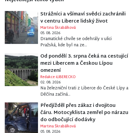
Nejčtenější tento týden
Strážníci a všímaví svědci zachránili
v centru Liberce lidský život
Martina Škrabálková
05. 08. 2026
Dramatické chvíle se odehrály v ulici
Pražská, kde byl na ze...
Od pondělí 3. srpna čeká na cestující
mezi Libercem a Českou Lípou
omezení
Redakce iLIBERECKO
02. 08. 2026
Na železniční trati z Liberce do České Lípy a
Děčína začíná...
Předjížděl přes zákaz i dvojitou
čáru. Motocyklista zemřel po nárazu
do odbočující dodávky
Martina Škrabálková
05. 08. 2026