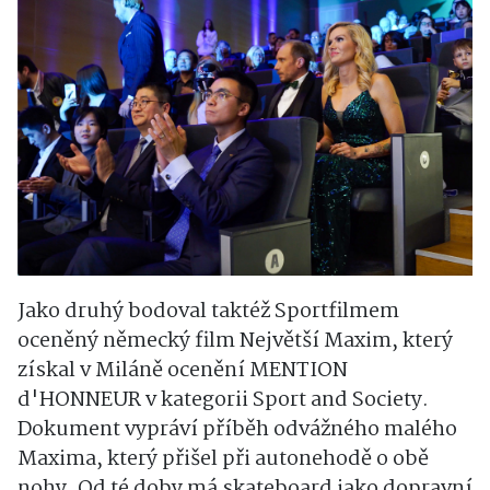
Jako druhý bodoval taktéž Sportfilmem
oceněný německý film Největší Maxim, který
získal v Miláně ocenění MENTION
d'HONNEUR v kategorii Sport and Society.
Dokument vypráví příběh odvážného malého
Maxima, který přišel při autonehodě o obě
nohy. Od té doby má skateboard jako dopravní