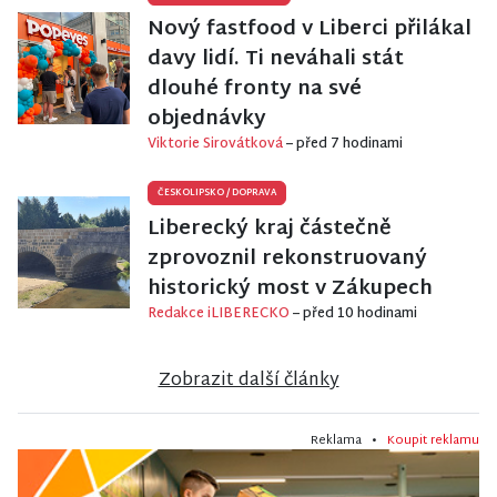
Nový fastfood v Liberci přilákal
davy lidí. Ti neváhali stát
dlouhé fronty na své
objednávky
Viktorie Sirovátková
– před 7 hodinami
ČESKOLIPSKO
/
DOPRAVA
Liberecký kraj částečně
zprovoznil rekonstruovaný
historický most v Zákupech
Redakce iLIBERECKO
– před 10 hodinami
Zobrazit další články
Reklama •
Koupit reklamu