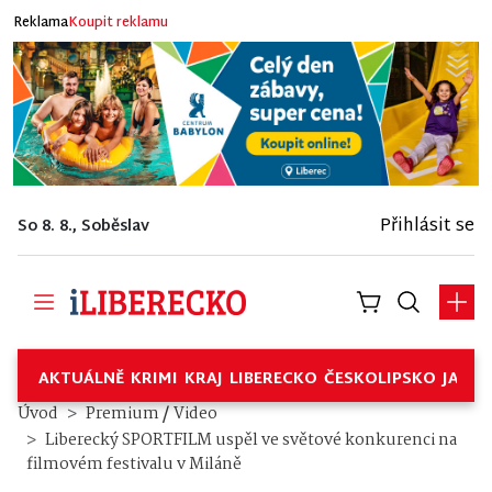
Reklama
Koupit reklamu
Přihlásit se
So 8. 8., Soběslav
AKTUÁLNĚ
KRIMI
KRAJ
LIBERECKO
ČESKOLIPSKO
JABL
/
Úvod
Premium
Video
Liberecký SPORTFILM uspěl ve světové konkurenci na
filmovém festivalu v Miláně