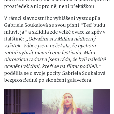
prostředek a nic pro něj není překážkou.
V rámci slavnostního vyhlášení vystoupila
Gabriela Soukalová se svou písní "Teď budu
mluvit já" a sklidila zde velké ovace za zpěv v
italštině:
„Odvážím si z Milána nádherný
zážitek. Vůbec jsem nečekala, že bychom
mohli vyhrát hlavní cenu festivalu. Mám
obrovskou radost a jsem ráda, že byli náležitě
oceněni všichni, kteří se na filmu podíleli."
podělila se o svoje pocity Gabriela Soukalová
bezprostředně po skončení galavečera.