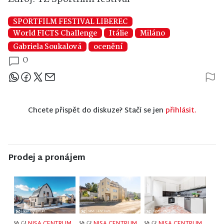
SPORTFILM FESTIVAL LIBEREC
World FICTS Challenge
Itálie
Miláno
Gabriela Soukalová
ocenění
0
Sdílejte článek
Chcete přispět do diskuze? Stačí se jen
přihlásit.
Prodej a pronájem