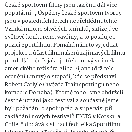
České sportovní filmy jsou tak čím dál více
populární. „Úspěchy české sportovní tvorby
jsou v posledních letech nepřehlédnutelné.
Vzniká mnoho skvělých snímků, sklízejí ve
světové konkurenci vavříny, a to posiluje i
pozici Sportfilmu. Pomáhá nám to vyjednat
projekce a účast filmmakerů zajímavých filmů
pro další ročník jako je třeba nový snímek
amerického režiséra Alina Bijana (držitele
ocenění Emmy) o stepaři, kde se představí
Robert Carlyle (hvězda Trainspottingu nebo
komedie Do naha). Kromě toho jsme obdrželi
čestné uznání jako festival a současně jsme
byli požádáni o spolupráci a supervizi při
zakládání nových festivalů FICTS v Norsku a
Chile." dodává k situaci ředitelka Sportfilmu