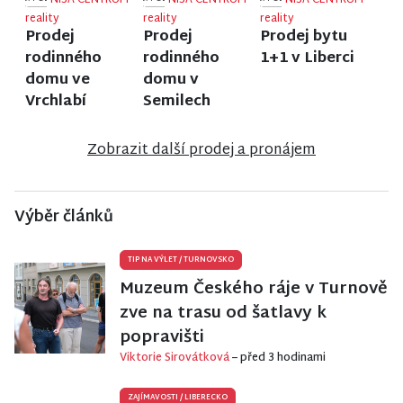
NISA CENTRUM
NISA CENTRUM
NISA CENTRUM
reality
reality
reality
Prodej
Prodej
Prodej bytu
rodinného
rodinného
1+1 v Liberci
domu ve
domu v
Vrchlabí
Semilech
Zobrazit další prodej a pronájem
Výběr článků
TIP NA VÝLET
/
TURNOVSKO
Muzeum Českého ráje v Turnově
zve na trasu od šatlavy k
popravišti
Viktorie Sirovátková
– před 3 hodinami
ZAJÍMAVOSTI
/
LIBERECKO