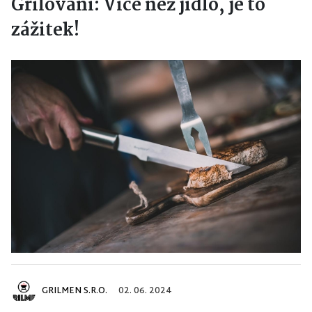
Grilování: Více než jídlo, je to
zážitek!
GRILMEN S.R.O.
02. 06. 2024