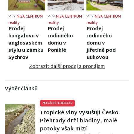
NISA CENTRUM
NISA CENTRUM
NISA CENTRUM
reality
reality
reality
Prodej
Prodej
Prodej
bungalovu v
rodinného
rodinného
anglosaském
domu v
domu v
stylu u zámku
Poniklé
Jiřetíně pod
Sychrov
Bukovou
Zobrazit další prodej a pronájem
Výběr článků
AKTUÁLNĚ
/
LIBERECKO
Tropické vlny vysušují Česko.
Přehrady drží hladiny, malé
potoky však mizí