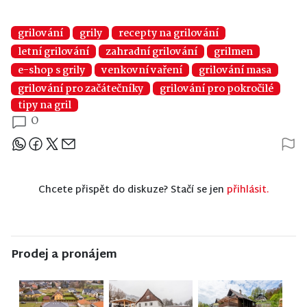
grilování
grily
recepty na grilování
letní grilování
zahradní grilování
grilmen
e-shop s grily
venkovní vaření
grilování masa
grilování pro začátečníky
grilování pro pokročilé
tipy na gril
0
Sdílejte článek
Chcete přispět do diskuze? Stačí se jen
přihlásit.
Prodej a pronájem