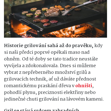
Historie grilování sahá až do pravěku,
kdy
si naši předci poprvé opékali maso nad
ohněm. Od té doby se tato tradice neustále
vyvíjela a zdokonalovala. Dnes si můžeme
vybrat z nepřeberného množství grilů a
grilovacích technik, ať už dáváte přednost
romantickému praskání dřeva v
ohništi
,
pohodlí plynu, preciznosti elektřiny nebo
jedinečné chuti grilování na lávovém kameni.
Gril se stává srdcem zahradních