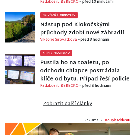
Redakce iLIBERECKO
– před 10 minutami
AKTUÁLNĚ
/
TURNOVSKO
Nástup pod Klokočskými
průchody zdobí nové zábradlí
Viktorie Sirovátková
– před 3 hodinami
KRIMI
/
JABLONECKO
Pustila ho na toaletu, po
odchodu chlapce postrádala
klíče od bytu. Případ řeší policie
Redakce iLIBERECKO
– před 6 hodinami
Zobrazit další články
Reklama •
Koupit reklamu