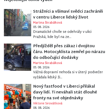
Nejčtenější tento týden
Strážníci a všímaví svědci zachránili
v centru Liberce lidský život
Martina Škrabálková
05. 08. 2026
Dramatické chvíle se odehrály v ulici
Pražská, kde byl na ze...
Předjížděl přes zákaz i dvojitou
čáru. Motocyklista zemřel po nárazu
do odbočující dodávky
Martina Škrabálková
05. 08. 2026
Vážná dopravní nehoda si v úterý podvečer
vyžádala lidský ži...
Nový fastfood v Liberci přilákal
davy lidí. Ti neváhali stát dlouhé
fronty na své objednávky
Viktorie Sirovátková
08. 08. 2026