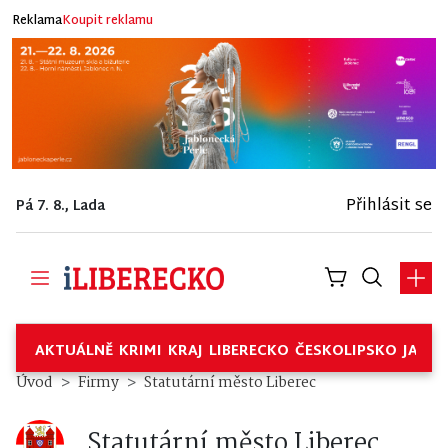
Reklama
Koupit reklamu
Přihlásit se
Pá 7. 8., Lada
AKTUÁLNĚ
KRIMI
KRAJ
LIBERECKO
ČESKOLIPSKO
JABL
Statutární město Liberec – Fir
Úvod
Firmy
Statutární město Liberec
Statutární město Liberec