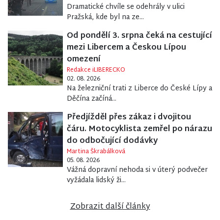
Dramatické chvíle se odehrály v ulici
Pražská, kde byl na ze...
Od pondělí 3. srpna čeká na cestující
mezi Libercem a Českou Lípou
omezení
Redakce iLIBERECKO
02. 08. 2026
Na železniční trati z Liberce do České Lípy a
Děčína začíná...
Předjížděl přes zákaz i dvojitou
čáru. Motocyklista zemřel po nárazu
do odbočující dodávky
Martina Škrabálková
05. 08. 2026
Vážná dopravní nehoda si v úterý podvečer
vyžádala lidský ži...
Zobrazit další články