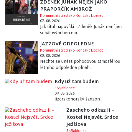
ZDENĚK JUNÁK NEJEN JAKO
PRAPORČÍK AMBROŽ
Komunitní středisko Kontakt Liberec
07. 08. 2026
Jak titul napovídá - Zdeněk Junák není jen
seriálovým hercem...
JAZZOVÉ ODPOLEDNE
Komunitní středisko Kontakt Liberec
08. 08. 2026
Nechte se unést pohodovou atmosférou
letního odpoledne plnéh...
Kdy už tam budem
365Jablonec
09. 08. 2026
Jizerskohorský šanzon
Zascheho odkaz II –
Kostel Nejsvět. Srdce
Ježíšova
365Jablonec