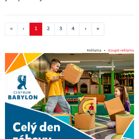
«
‹
1
2
3
4
›
»
Reklama •
Koupit reklamu