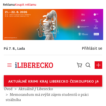
Reklama
Koupit reklamu
Přihlásit se
Pá 7. 8., Lada
AKTUÁLNĚ
KRIMI
KRAJ
LIBERECKO
ČESKOLIPSKO
JABL
/
Úvod
Aktuálně
Liberecko
Memorandum má zvýšit zájem studentů o práci
strážníka