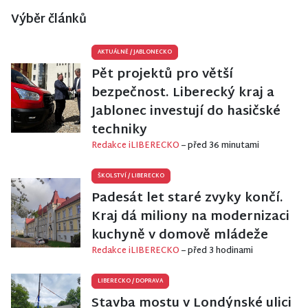
Výběr článků
AKTUÁLNĚ
/
JABLONECKO
Pět projektů pro větší
bezpečnost. Liberecký kraj a
Jablonec investují do hasičské
techniky
Redakce iLIBERECKO
– před 36 minutami
ŠKOLSTVÍ
/
LIBERECKO
Padesát let staré zvyky končí.
Kraj dá miliony na modernizaci
kuchyně v domově mládeže
Redakce iLIBERECKO
– před 3 hodinami
LIBERECKO
/
DOPRAVA
Stavba mostu v Londýnské ulici