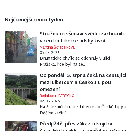
Nejčtenější tento týden
Strážníci a všímaví svědci zachránili
v centru Liberce lidský život
Martina Škrabálková
05. 08. 2026
Dramatické chvíle se odehrály v ulici
Pražská, kde byl na ze...
Od pondělí 3. srpna čeká na cestující
mezi Libercem a Českou Lípou
omezení
Redakce iLIBERECKO
02. 08. 2026
Na železniční trati z Liberce do České Lípy a
Děčína začíná...
Předjížděl přes zákaz i dvojitou