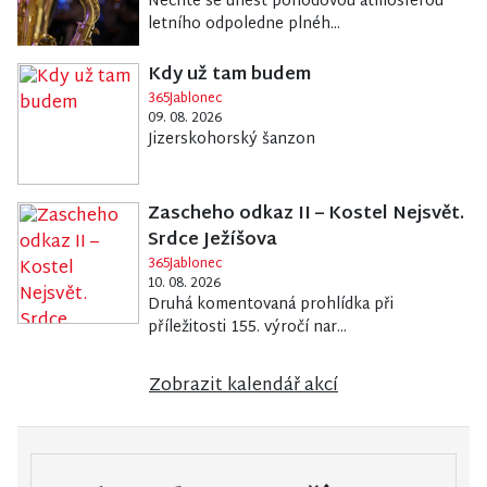
Nechte se unést pohodovou atmosférou
letního odpoledne plnéh...
Kdy už tam budem
365Jablonec
09. 08. 2026
Jizerskohorský šanzon
Zascheho odkaz II – Kostel Nejsvět.
Srdce Ježíšova
365Jablonec
10. 08. 2026
Druhá komentovaná prohlídka při
příležitosti 155. výročí nar...
Zobrazit kalendář akcí