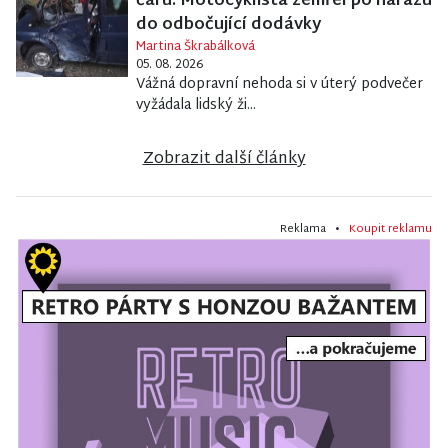
čáru. Motocyklista zemřel po nárazu
do odbočující dodávky
Martina Škrabálková
05. 08. 2026
Vážná dopravní nehoda si v úterý podvečer
vyžádala lidský ži...
Zobrazit další články
Reklama •
Koupit reklamu