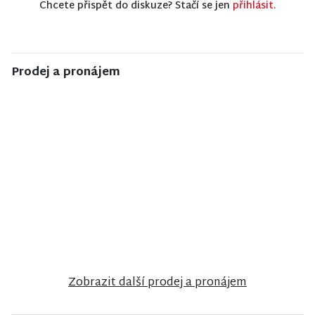
Chcete přispět do diskuze? Stačí se jen
přihlásit.
Prodej a pronájem
NISA CENTRUM
NISA CENTRUM
NISA CENTRUM
reality
reality
reality
Prodej
Prodej
Prodej
rodinného
rodinného
rodinného
domu ve
domu v
domu v
Stráži nad
Jiřetíně pod
Semilech
Nisou
Bukovou
Zobrazit další prodej a pronájem