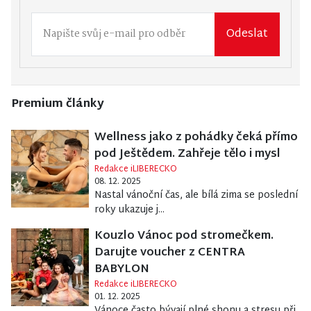
Odeslat
Premium články
Wellness jako z pohádky čeká přímo
pod Ještědem. Zahřeje tělo i mysl
Redakce iLIBERECKO
08. 12. 2025
Nastal vánoční čas, ale bílá zima se poslední
roky ukazuje j...
Kouzlo Vánoc pod stromečkem.
Darujte voucher z CENTRA
BABYLON
Redakce iLIBERECKO
01. 12. 2025
Vánoce často bývají plné shonu a stresu při