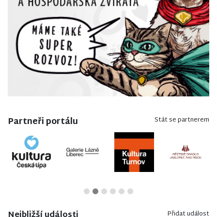
Partneři portálu
Stát se partnerem
Nejbližší události
Přidat událost