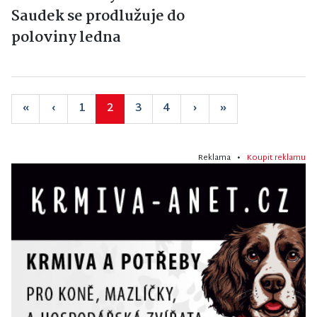
Saudek se prodlužuje do
poloviny ledna
«
‹
1
2
3
4
›
»
Reklama •
Koupit reklamu