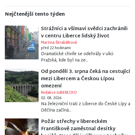
Nejčtenější tento týden
Strážníci a všímaví svědci zachránili
v centru Liberce lidský život
Martina Škrabálková
před 22 hodinami
Dramatické chvíle se odehrály v ulici
Pražská, kde byl na ze...
Od pondělí 3. srpna čeká na cestující
mezi Libercem a Českou Lípou
omezení
Redakce iLIBERECKO
02. 08. 2026
Na železniční trati z Liberce do České Lípy a
Děčína začíná...
Požár střechy v libereckém
Františkově zaměstnal desítky