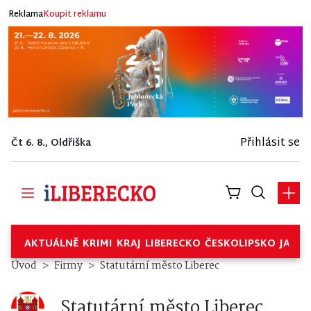
Reklama
Koupit reklamu
Přihlásit se
Čt 6. 8., Oldřiška
AKTUÁLNĚ
KRIMI
KRAJ
LIBERECKO
ČESKOLIPSKO
JABL
Statutární město Liberec – Fir
Úvod
Firmy
Statutární město Liberec
Statutární město Liberec