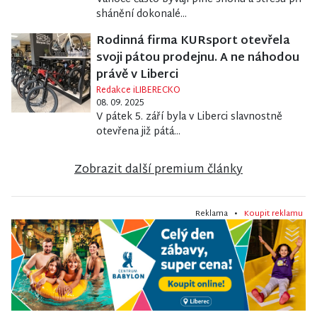
shánění dokonalé...
Rodinná firma KURsport otevřela
svoji pátou prodejnu. A ne náhodou
právě v Liberci
Redakce iLIBERECKO
08. 09. 2025
V pátek 5. září byla v Liberci slavnostně
otevřena již pátá...
Zobrazit další premium články
Reklama •
Koupit reklamu