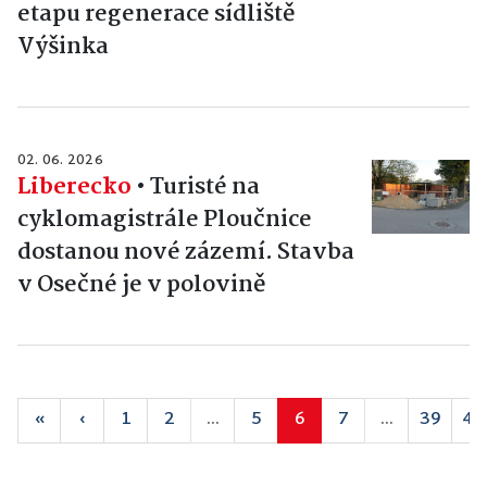
etapu regenerace sídliště
Výšinka
02. 06. 2026
Liberecko
•
Turisté na
cyklomagistrále Ploučnice
dostanou nové zázemí. Stavba
v Osečné je v polovině
«
‹
1
2
...
5
6
7
...
39
40