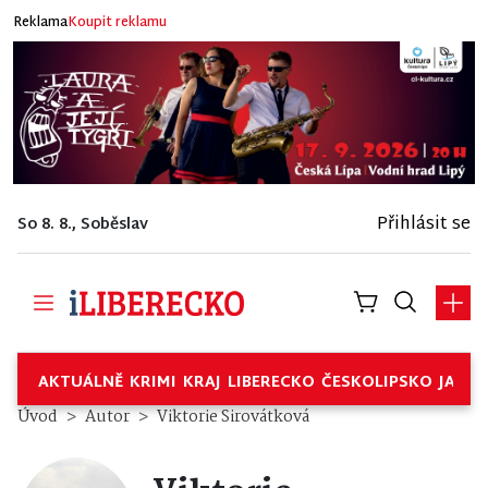
Reklama
Koupit reklamu
Přihlásit se
So 8. 8., Soběslav
AKTUÁLNĚ
KRIMI
KRAJ
LIBERECKO
ČESKOLIPSKO
JABL
Úvod
Autor
Viktorie Sirovátková