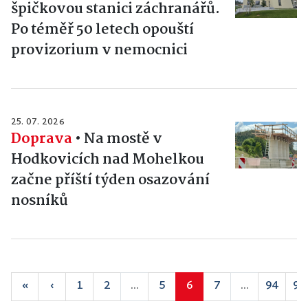
špičkovou stanici záchranářů.
Po téměř 50 letech opouští
provizorium v nemocnici
25. 07. 2026
Doprava
•
Na mostě v
Hodkovicích nad Mohelkou
začne příští týden osazování
nosníků
«
‹
1
2
...
5
6
7
...
94
95