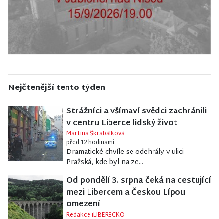
Nejčtenější tento týden
Strážníci a všímaví svědci zachránili
v centru Liberce lidský život
Martina Škrabálková
před 12 hodinami
Dramatické chvíle se odehrály v ulici
Pražská, kde byl na ze...
Od pondělí 3. srpna čeká na cestující
mezi Libercem a Českou Lípou
omezení
Redakce iLIBERECKO