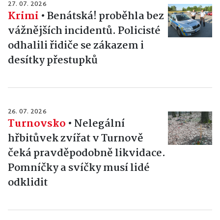
27. 07. 2026
Krimi
•
Benátská! proběhla bez
vážnějších incidentů. Policisté
odhalili řidiče se zákazem i
desítky přestupků
26. 07. 2026
Turnovsko
•
Nelegální
hřbitůvek zvířat v Turnově
čeká pravděpodobně likvidace.
Pomníčky a svíčky musí lidé
odklidit