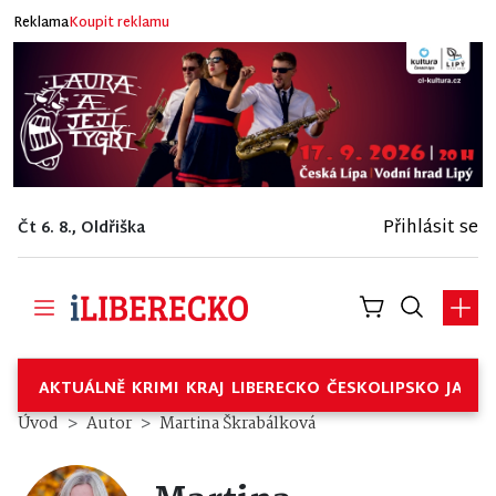
Reklama
Koupit reklamu
Přihlásit se
Čt 6. 8., Oldřiška
AKTUÁLNĚ
KRIMI
KRAJ
LIBERECKO
ČESKOLIPSKO
JABL
Úvod
Autor
Martina Škrabálková