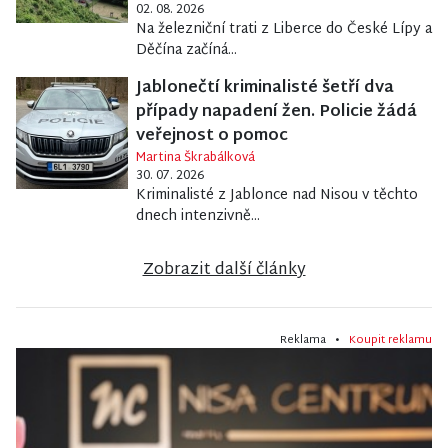
02. 08. 2026
Na železniční trati z Liberce do České Lípy a
Děčína začíná...
Jablonečtí kriminalisté šetří dva
případy napadení žen. Policie žádá
veřejnost o pomoc
Martina Škrabálková
30. 07. 2026
Kriminalisté z Jablonce nad Nisou v těchto
dnech intenzivně...
Zobrazit další články
Reklama •
Koupit reklamu