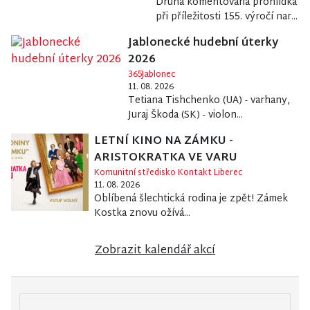
Druhá komentovaná prohlídka
při příležitosti 155. výročí nar...
Jablonecké hudební úterky
2026
365Jablonec
11. 08. 2026
Tetiana Tishchenko (UA) - varhany,
Juraj Škoda (SK) - violon...
LETNÍ KINO NA ZÁMKU -
ARISTOKRATKA VE VARU
Komunitní středisko Kontakt Liberec
11. 08. 2026
Oblíbená šlechtická rodina je zpět! Zámek
Kostka znovu ožívá...
Zobrazit kalendář akcí