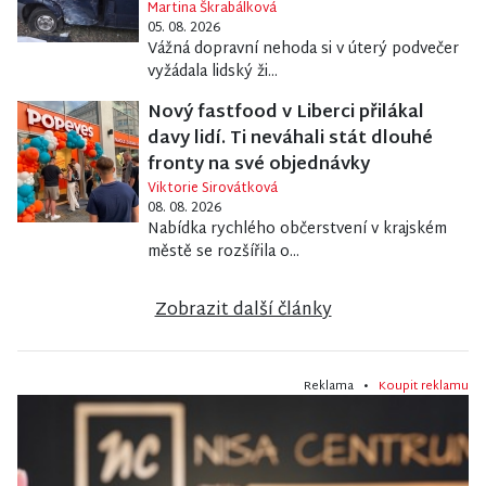
Martina Škrabálková
05. 08. 2026
Vážná dopravní nehoda si v úterý podvečer
vyžádala lidský ži...
Nový fastfood v Liberci přilákal
davy lidí. Ti neváhali stát dlouhé
fronty na své objednávky
Viktorie Sirovátková
08. 08. 2026
Nabídka rychlého občerstvení v krajském
městě se rozšířila o...
Zobrazit další články
Reklama •
Koupit reklamu