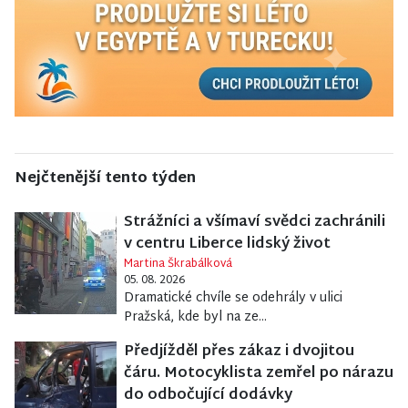
Nejčtenější tento týden
Strážníci a všímaví svědci zachránili
v centru Liberce lidský život
Martina Škrabálková
05. 08. 2026
Dramatické chvíle se odehrály v ulici
Pražská, kde byl na ze...
Předjížděl přes zákaz i dvojitou
čáru. Motocyklista zemřel po nárazu
do odbočující dodávky