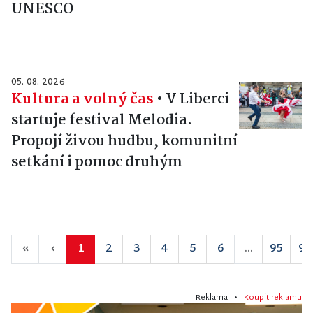
UNESCO
05. 08. 2026
Kultura a volný čas
•
V Liberci
startuje festival Melodia.
Propojí živou hudbu, komunitní
setkání i pomoc druhým
«
‹
1
2
3
4
5
6
...
95
96
Reklama •
Koupit reklamu