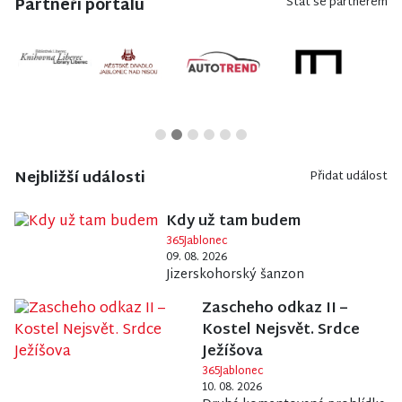
Partneři portálu
Stát se partnerem
Nejbližší události
Přidat událost
Kdy už tam budem
365Jablonec
09. 08. 2026
Jizerskohorský šanzon
Zascheho odkaz II –
Kostel Nejsvět. Srdce
Ježíšova
365Jablonec
10. 08. 2026