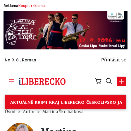
Reklama
Koupit reklamu
Přihlásit se
Ne 9. 8., Roman
AKTUÁLNĚ
KRIMI
KRAJ
LIBERECKO
ČESKOLIPSKO
JABL
Úvod
Autor
Martina Škrabálková