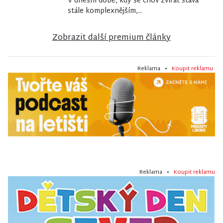
V dnešní době, kdy se chov zvířat stává
stále komplexnějším,...
Zobrazit další premium články
Reklama •
Koupit reklamu
Reklama •
Koupit reklamu