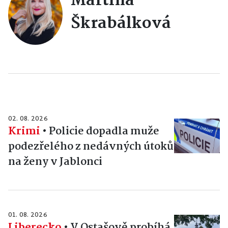
Martina
Škrabálková
02. 08. 2026
Krimi
•
Policie dopadla muže
podezřelého z nedávných útoků
na ženy v Jablonci
01. 08. 2026
Liberecko
•
V Ostašově probíhá