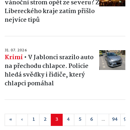
vánoční strom opět ze severu? Z
Libereckého kraje zatím přišlo
nejvíce tipů
31. 07. 2026
Krimi
•
V Jablonci srazilo auto
na přechodu chlapce. Policie
hledá svědky i řidiče, který
chlapci pomáhal
«
‹
1
2
3
4
5
6
...
94
95