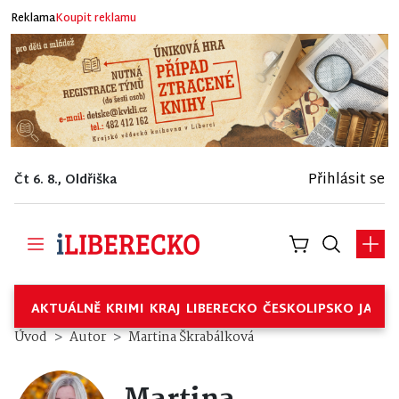
Reklama
Koupit reklamu
Přihlásit se
Čt 6. 8., Oldřiška
AKTUÁLNĚ
KRIMI
KRAJ
LIBERECKO
ČESKOLIPSKO
JABL
Úvod
Autor
Martina Škrabálková