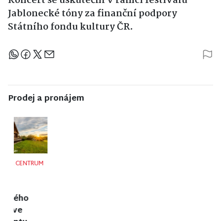
Koncert se uskuteční v rámci festivalu
Jablonecké tóny
za finanční podpory
Státního fondu kultury ČR.
Sdílejte článek
Prodej a pronájem
NISA CENTRUM
NISA CENTRUM
NISA CENTRUM
reality
reality
reality
Prodej
Prodej
Prodej
rodinného
rodinného
rodinného
domu v
domu ve
domu ve