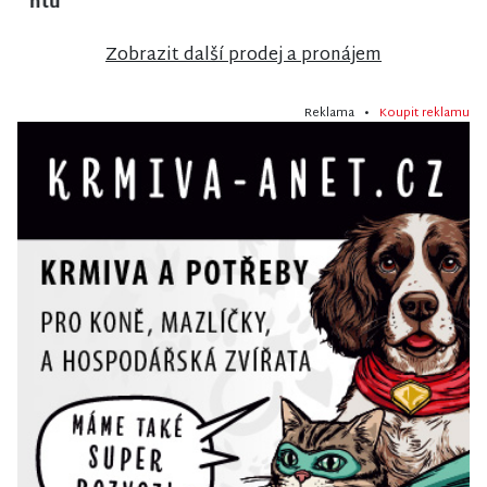
Poniklé
Vrchlabí
Stráži nad
Nisou
Zobrazit další prodej a pronájem
Reklama •
Koupit reklamu