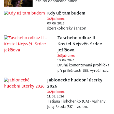
letního odpoledne plnéh...
Kdy už tam budem
365Jablonec
09. 08. 2026
Jizerskohorský šanzon
Zascheho odkaz II –
Kostel Nejsvět. Srdce
Ježíšova
365Jablonec
10. 08. 2026
Druhá komentovaná prohlídka
při příležitosti 155. výročí nar...
Jablonecké hudební úterky
2026
365Jablonec
11. 08. 2026
Tetiana Tishchenko (UA) - varhany,
Juraj Škoda (SK) - violon...