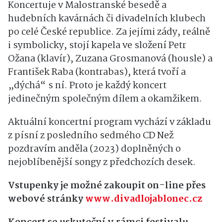
Koncertuje v Malostranské besedě a
hudebních kavárnách či divadelních klubech
po celé České republice. Za jejími zády, reálně
i symbolicky, stojí kapela ve složení Petr
Ožana (klavír), Zuzana Grosmanová (housle) a
František Raba (kontrabas), která tvoří a
„dýchá“ s ní. Proto je každý koncert
jedinečným společným dílem a okamžikem.
Aktuální koncertní program vychází v základu
z písní z posledního sedmého CD Než
pozdravím anděla (2023) doplněných o
nejoblíbenější songy z předchozích desek.
Vstupenky je možné zakoupit on-line přes
webové stránky
www.divadlojablonec.cz