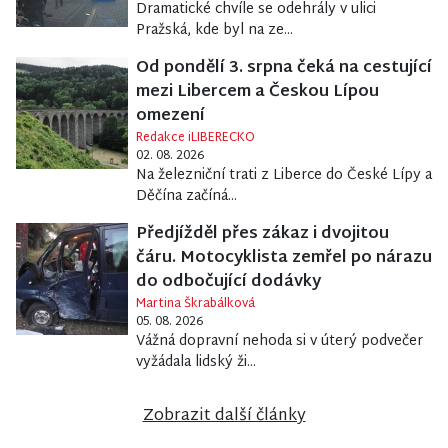
Dramatické chvíle se odehrály v ulici
Pražská, kde byl na ze...
Od pondělí 3. srpna čeká na cestující
mezi Libercem a Českou Lípou
omezení
Redakce iLIBERECKO
02. 08. 2026
Na železniční trati z Liberce do České Lípy a
Děčína začíná...
Předjížděl přes zákaz i dvojitou
čáru. Motocyklista zemřel po nárazu
do odbočující dodávky
Martina Škrabálková
05. 08. 2026
Vážná dopravní nehoda si v úterý podvečer
vyžádala lidský ži...
Zobrazit další články