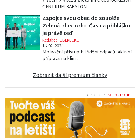
7 soch, 7 vítězů a léto plné dobrodružství.
CENTRUM BABYLON...
Zapojte svou obec do soutěže
Zelená obec roku. Čas na přihlášku
je právě teď
Redakce iLIBERECKO
16. 02. 2026
Motivační přístup k třídění odpadů, aktivní
příprava na klim...
Zobrazit další premium články
Reklama •
Koupit reklamu