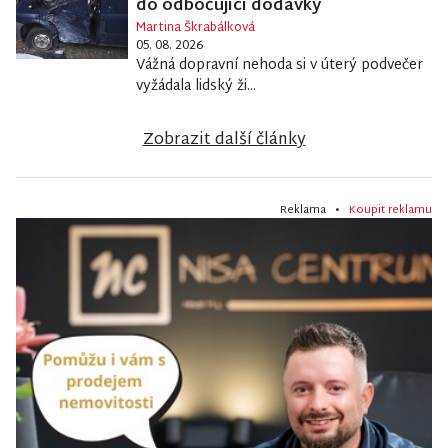
do odbočující dodávky
Martina Škrabálková
05. 08. 2026
Vážná dopravní nehoda si v úterý podvečer
vyžádala lidský ži...
Zobrazit další články
Reklama •
Koupit reklamu