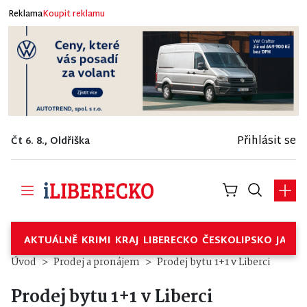
Reklama
Koupit reklamu
Přihlásit se
Čt 6. 8., Oldřiška
AKTUÁLNĚ
KRIMI
KRAJ
LIBERECKO
ČESKOLIPSKO
JABL
Prodej bytu 1+1 v Liberci – Prod
Úvod
Prodej a pronájem
Prodej bytu 1+1 v Liberci
Prodej bytu 1+1 v Liberci