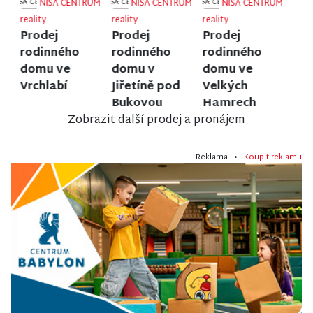
NISA CENTRUM
NISA CENTRUM
NISA CENTRUM
reality
reality
reality
Prodej
Prodej
Prodej
rodinného
rodinného
rodinného
domu ve
domu v
domu ve
Vrchlabí
Jiřetíně pod
Velkých
Bukovou
Hamrech
Zobrazit další prodej a pronájem
Reklama •
Koupit reklamu