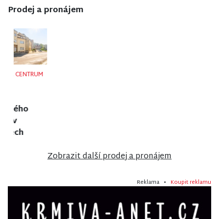
Prodej a pronájem
NISA CENTRUM
NISA CENTRUM
NISA CENTRUM
reality
reality
reality
Prodej
Prodej
Prodej
rodinného
činžovního
rodinného
domu ve
domu v
domu ve
Vrchlabí
Jablonci nad
Velkých
Nisou
Hamrech
Zobrazit další prodej a pronájem
Reklama •
Koupit reklamu