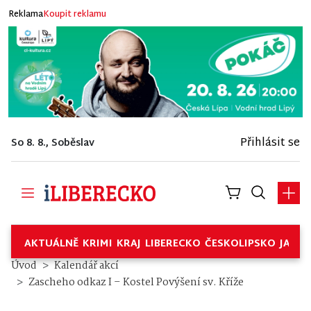
Reklama
Koupit reklamu
Přihlásit se
So 8. 8., Soběslav
AKTUÁLNĚ
KRIMI
KRAJ
LIBERECKO
ČESKOLIPSKO
JABL
Úvod
Kalendář akcí
Zascheho odkaz I – Kostel Povýšení sv. Kříže