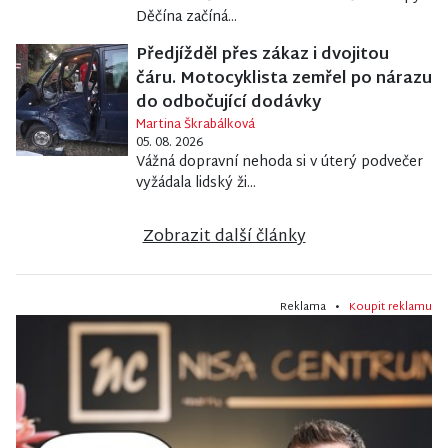
Děčína začíná...
Předjížděl přes zákaz i dvojitou
čáru. Motocyklista zemřel po nárazu
do odbočující dodávky
Martina Škrabálková
05. 08. 2026
Vážná dopravní nehoda si v úterý podvečer
vyžádala lidský ži...
Zobrazit další články
Reklama •
Koupit reklamu