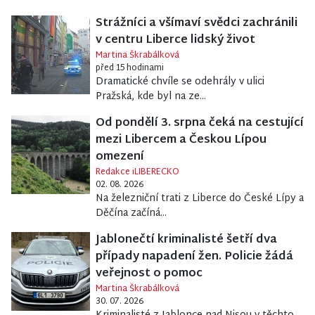
Strážníci a všímaví svědci zachránili
v centru Liberce lidský život
Martina Škrabálková
před 15 hodinami
Dramatické chvíle se odehrály v ulici
Pražská, kde byl na ze...
Od pondělí 3. srpna čeká na cestující
mezi Libercem a Českou Lípou
omezení
Redakce iLIBERECKO
02. 08. 2026
Na železniční trati z Liberce do České Lípy a
Děčína začíná...
Jablonečtí kriminalisté šetří dva
případy napadení žen. Policie žádá
veřejnost o pomoc
Martina Škrabálková
30. 07. 2026