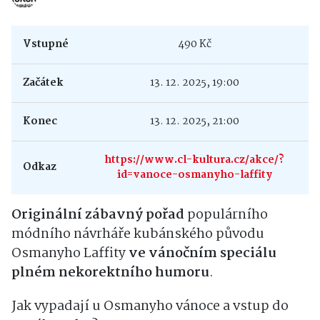
Vstupné
490 Kč
Začátek
13. 12. 2025, 19:00
Konec
13. 12. 2025, 21:00
https://www.cl-kultura.cz/akce/?
Odkaz
id=vanoce-osmanyho-laffity
Originální zábavný pořad
populárního
módního návrháře kubánského původu
Osmanyho Laffity
ve vánočním speciálu
plném nekorektního humoru
.
Jak vypadají u Osmanyho vánoce a vstup do