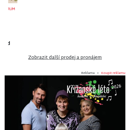
NISA CENTRUM
NISA CENTRUM
NISA CENTRUM
reality
reality
reality
Prodej
Prodej
Prodej
rodinného
rodinného
rodinného
domu ve
domu ve
domu ve
Stráži nad
Vrchlabí
Velkých
Nisou
Hamrech
Zobrazit další prodej a pronájem
Reklama •
Koupit reklamu