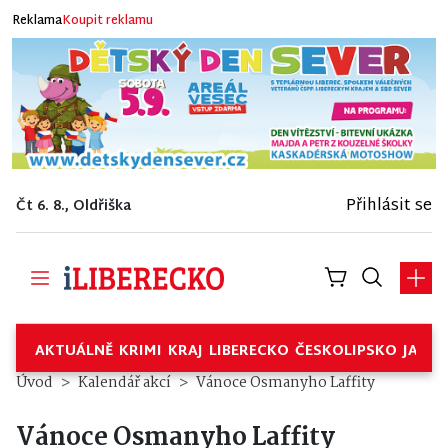
Reklama
Koupit reklamu
Přihlásit se
Čt 6. 8., Oldřiška
AKTUÁLNĚ
KRIMI
KRAJ
LIBERECKO
ČESKOLIPSKO
JABL
Úvod
Kalendář akcí
Vánoce Osmanyho Laffity
Vánoce Osmanyho Laffity