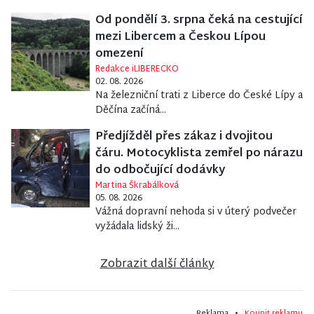
Od pondělí 3. srpna čeká na cestující
mezi Libercem a Českou Lípou
omezení
Redakce iLIBERECKO
02. 08. 2026
Na železniční trati z Liberce do České Lípy a
Děčína začíná...
Předjížděl přes zákaz i dvojitou
čáru. Motocyklista zemřel po nárazu
do odbočující dodávky
Martina Škrabálková
05. 08. 2026
Vážná dopravní nehoda si v úterý podvečer
vyžádala lidský ži...
Zobrazit další články
Reklama •
Koupit reklamu