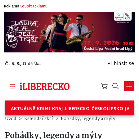
Reklama
Koupit reklamu
Přihlásit se
Čt 6. 8., Oldřiška
AKTUÁLNĚ
KRIMI
KRAJ
LIBERECKO
ČESKOLIPSKO
JABL
Úvod
Kalendář akcí
Pohádky, legendy a mýty
Pohádky, legendy a mýty