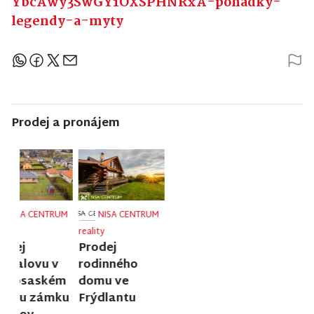
YbcAwy3SwGY1OXSPHNRxA-pohadky-
legendy-a-myty
Sdílejte článek
Prodej a pronájem
NISA CENTRUM
NISA CENTRUM
NISA CENTRUM
reality
reality
reality
Prodej
Prodej
Prodej bytu
rodinného
činžovního
1+1 v Liberci
domu v
domu v
Poniklé
Jablonci nad